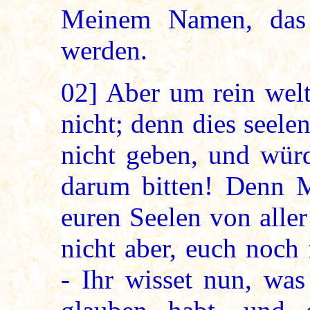
Meinem Namen, das
werden.
02]
Aber um rein welt
nicht; denn dies seele
nicht geben, und würd
darum bitten! Denn M
euren Seelen von aller
nicht aber, euch noch
- Ihr wisset nun, was