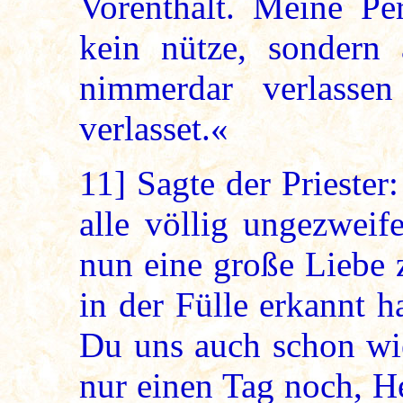
Vorenthalt. Meine Per
kein nütze, sondern 
nimmerdar verlasse
verlasset.«
11]
Sagte der Priester
alle völlig ungezweife
nun eine große Liebe 
in der Fülle erkannt h
Du uns auch schon wie
nur einen Tag noch, He