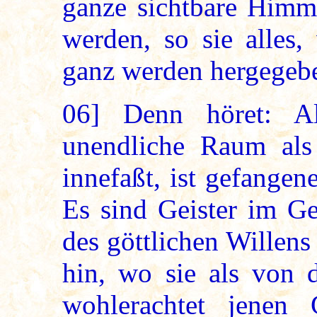
ganze sichtbare Himm
werden, so sie alles,
ganz werden hergegeb
06]
Denn höret: Al
unendliche Raum als 
innefaßt, ist gefangen
Es sind Geister im Ge
des göttlichen Willens
hin, wo sie als von d
wohlerachtet jenen 