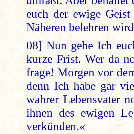
umfaßt. Aber behaltet 
euch der ewige Geist 
Näheren belehren wird
08]
Nun gebe Ich euch
kurze Frist. Wer da n
frage! Morgen vor dem
denn Ich habe gar vie
wahrer Lebensvater n
ihnen des ewigen Leb
verkünden.«