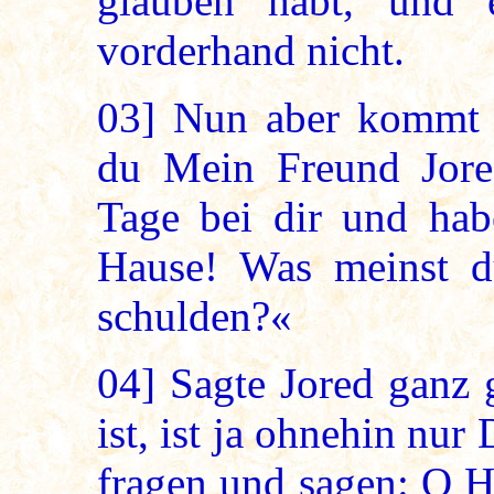
glauben habt, und 
vorderhand nicht.
03]
Nun aber kommt n
du Mein Freund Jore
Tage bei dir und hab
Hause! Was meinst d
schulden?«
04]
Sagte Jored ganz g
ist, ist ja ohnehin nur
fragen und sagen: O H