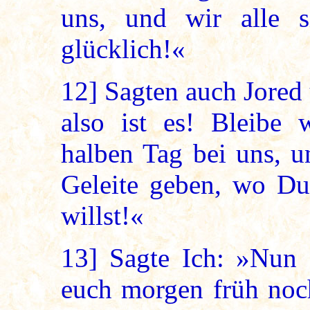
uns, und wir alle s
glücklich!«
12]
Sagten auch Jored u
also ist es! Bleibe 
halben Tag bei uns, u
Geleite geben, wo Du
willst!«
13]
Sagte Ich: »Nun d
euch morgen früh no