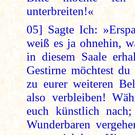
unterbreiten!«
05]
Sagte Ich: »Erspa
weiß es ja ohnehin, w
in diesem Saale erhal
Gestirne möchtest du a
zu eurer weiteren Be
also verbleiben! Währ
euch künstlich nach;
Wunderbaren vergehen