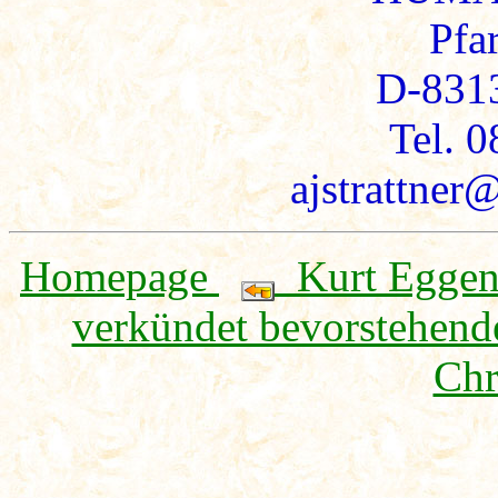
Pfar
D-8313
Tel. 
ajstrattne
Homepage
Kurt Eggens
verkündet bevorstehend
Chr