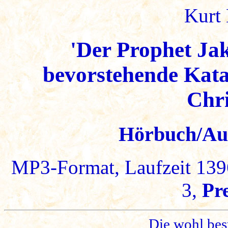
Kurt 
'Der Prophet Ja
bevorstehende Kat
Chr
Hörbuch/Au
MP3-Format, Laufzeit 139
3,
Pre
Die wohl bes