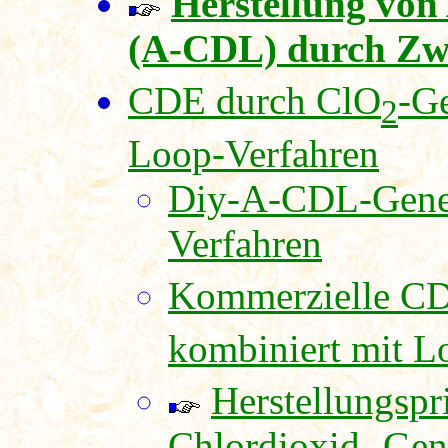
Herstellung von
(A-CDL) durch Zw
CDE durch ClO
-G
2
Loop-Verfahren
Diy-A-CDL-Gener
Verfahren
Kommerzielle CD
kombiniert mit L
Herstellungsp
Chlordioxid- Gen