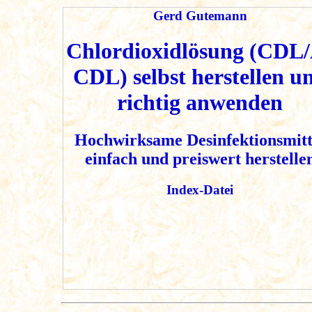
Gerd Gutemann
Chlordioxidlösung (CDL
CDL) selbst herstellen u
richtig anwenden
Hochwirksame Desinfektionsmitt
einfach und preiswert herstelle
Index-Datei