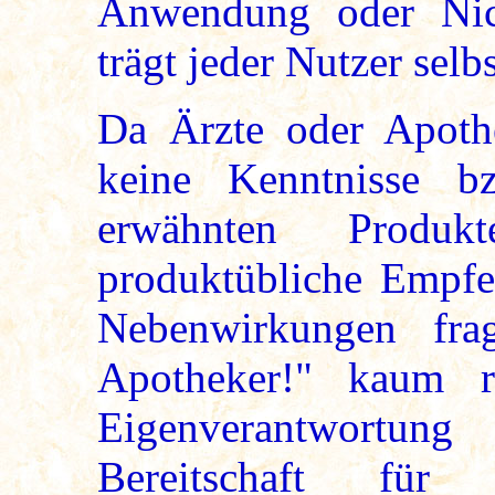
Anwendung oder Nic
trägt jeder Nutzer selbs
Da Ärzte oder Apoth
keine Kenntnisse b
erwähnten Produk
produktübliche Empf
Nebenwirkungen fra
Apotheker!" kaum real
Eigenverantwortung
Bereitschaft fü