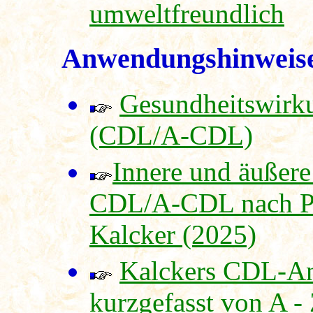
umweltfreundlich
Anwendungshinweis
Gesundheitswirk
(CDL/A-CDL)
Innere und äuße
CDL/A-CDL nach Pr
Kalcker (2025)
Kalckers CDL-A
kurzgefasst von A -