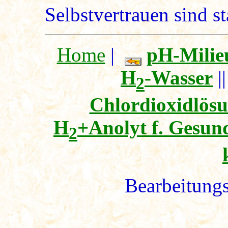
Selbstvertrauen sind st
Home
|
pH-Milie
H
-Wasser
|
2
Chlordioxidlös
H
+Anolyt f. Gesun
2
Bearbeitungs