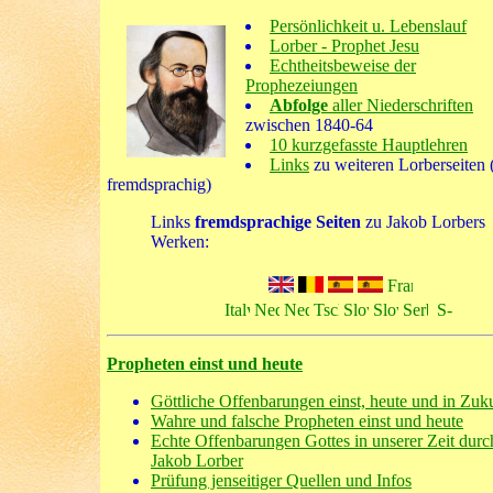
Persönlichkeit u. Lebenslauf
Lorber - Prophet Jesu
Echtheitsbeweise der
Prophezeiungen
Abfolge
aller Niederschriften
zwischen 1840-64
10 kurzgefasste Hauptlehren
Links
zu weiteren Lorberseiten (
fremdsprachig)
Links
fremdsprachige Seiten
zu Jakob Lorbers
Werken:
Propheten einst und heute
Göttliche Offenbarungen einst, heute und in Zuk
Wahre und falsche Propheten einst und heute
Echte Offenbarungen Gottes in unserer Zeit durc
Jakob Lorber
Prüfung jenseitiger Quellen und Infos