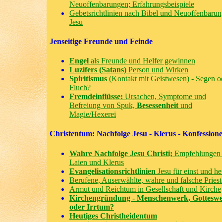
Neuoffenbarungen; Erfahrungsbeispiele
Gebetsrichtlinien nach Bibel und Neuoffenbaru
Jesu
Jenseitige Freunde und Feinde
Engel
als Freunde und Helfer gewinnen
Luzifers (Satans)
Person und Wirken
Spiritismus
(Kontakt mit Geistwesen) - Segen o
Fluch?
Fremdeinflüsse:
Ursachen, Symptome und
Befreiung von Spuk,
Besessenheit
und
Magie/Hexerei
Christentum: Nachfolge Jesu - Klerus - Konfession
Wahre Nachfolge Jesu Christi;
Empfehlungen 
Laien und Klerus
Evangelisationsrichtlinien
Jesu für einst und he
Berufene, Auserwählte, wahre und falsche Priest
Armut und Reichtum in Gesellschaft und Kirche
Kirchengründung - Menschenwerk, Gottesw
oder Irrtum?
Heutiges Christheidentum