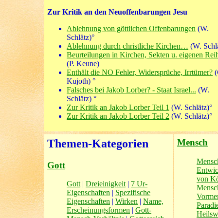
Zur Kritik an den Neuoffenbarungen Jesu
Ablehnung von göttlichen Offenbarungen
(W.
Schlätz)°
Ablehnung durch christliche Kirchen…
(W. Schl
Beurteilungen in Kirchen, Sekten u. eigenen Rei
(P. Keune)
Enthält die NO Fehler, Widersprüche, Irrtümer?
(
Kujoth) °
Falsches bei Jakob Lorber? - Staat Israel...
(W.
Schlätz) °
Zur Kritik an Jakob Lorber Teil 1
(W. Schlätz)°
Zur Kritik an Jakob Lorber Teil 2
(W. Schlätz)°
Themen-Kategorien
Mensch
Mensch
Gott
Entwic
von Kö
Gott
|
Dreieinigkeit
|
7 Ur-
Mensch
Eigenschaften
|
Spezifische
Vorme
Eigenschaften
|
Wirken
|
Name,
Paradi
Erscheinungsformen
|
Gott-
Heils