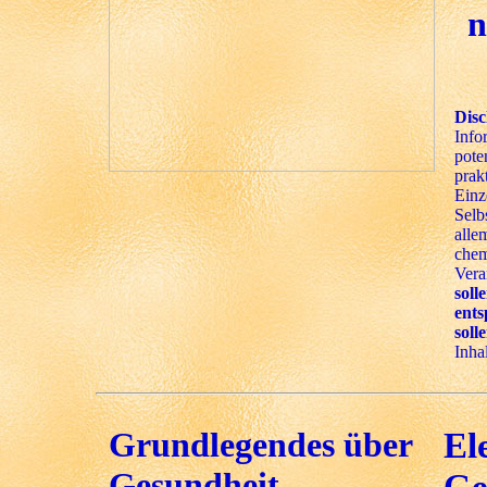
n
Disc
Info
pote
prak
Einz
Selb
alle
chem
Vera
soll
ent
soll
Inhal
Grundlegendes über
El
Gesundheit,
Ge