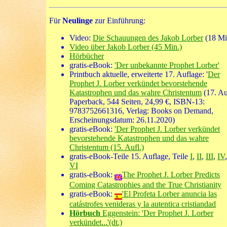
Für
Neulinge
zur Einführung:
Video:
Die Schauungen des Jakob Lorber
(18 Mi
Video über Jakob Lorber (45 Min.)
Hörbücher
gratis-eBook:
'Der unbekannte Prophet Lorber'
Printbuch aktuelle, erweiterte 17. Auflage: '
Der
Prophet J. Lorber verkündet bevorstehende
Katastrophen und das wahre Christentum
(17. Au
Paperback, 544 Seiten, 24,99 €, ISBN-13:
9783752661316, Verlag: Books on Demand,
Erscheinungsdatum: 26.11.2020)
gratis-eBook:
'Der Prophet J. Lorber verkündet
bevorstehende Katastrophen und das wahre
Christentum (15. Aufl.)
gratis-eBook-Teile 15. Auflage, Teile
I
,
II
,
III
,
IV
VI
gratis-eBook:
The Prophet J. Lorber Predicts
Coming Catastrophies and the True Christianity
gratis-eBook:
'El Profeta Lorber anuncia las
catástrofes venideras y la autentica cristiandad
Hörbuch
Eggenstein: 'Der Prophet J. Lorber
verkündet...'(dt.)