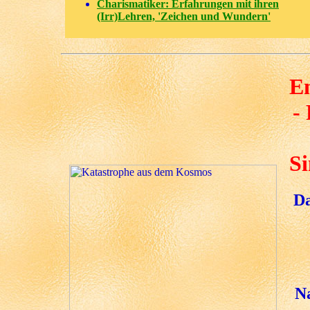
Charismatiker: Erfahrungen mit ihren
(Irr)Lehren, 'Zeichen und Wundern'
E
-
Si
Da
N