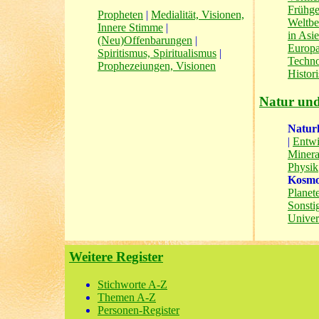
Frühge
Propheten
|
Medialität, Visionen,
Weltbe
Innere Stimme
|
in Asi
(Neu)Offenbarungen
|
Europa
Spiritismus, Spiritualismus
|
Techno
Prophezeiungen, Visionen
Histori
Natur un
Natur
|
Entwi
Minera
Physik
Kosm
Planet
Sonsti
Unive
Weitere Register
Stichworte A-Z
Themen A-Z
Personen-Register