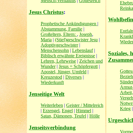
Mensch-Verhältnis
|
Gottesreich
Ehebr
Reinka
Jesus Christus
:
Wohlbefi
Prophetische Ankündigungen
|
Abstammung, Familie
|
Entfal
Großeltern, Eltern:
,
Joseph
,
Krankh
Maria
|
(Stief)geschwister Jesu
|
Wieder
Adoptivgeschwister
|
Menschensohn
|
Lebenslauf
|
Soziales,
Biblisch erwähnte Ereignisse
|
Zusammen
Lehren, Lehrweise
|
Zeichen und
Wunder
|
Jesus = Schöpfergott
|
Gottes
Apostel, Jünger, Umfeld
|
Bezie
Kreuzestod
|
Diverses
|
Sünden
Wiederkunft
Armut
Arbeit
Jenseitige Welt
Verge
Notweh
Weiterleben
|
Geister / Mittelreich
Krieg
|
Erzengel
,
Engel
|
Himmel
|
Satan, Dämonen, Teufel
|
Hölle
Urgeschic
Jenseitsverbindung
Vorme