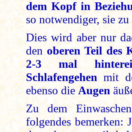
dem Kopf in Beziehu
so notwendiger, sie zu 
Dies wird aber nur da
den
oberen Teil des 
2-3 mal hintere
Schlafengehen
mit de
ebenso die
Augen
äuße
Zu dem Einwaschen
folgendes bemerken: J