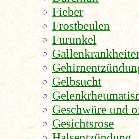
Fieber
Frostbeulen
Furunkel
Gallenkrankheite
Gehirnentzündun
Gelbsucht
Gelenkrheumatis
Geschwüre und o
Gesichtsrose
Halsentzündung