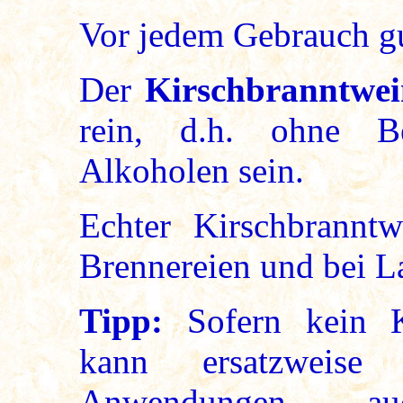
Vor jedem Gebrauch gu
Der
Kirschbranntwe
rein, d.h. ohne B
Alkoholen sein.
Echter Kirschbranntw
Brennereien und bei La
Tipp:
Sofern kein Kir
kann ersatzweise
Anwendungen auc