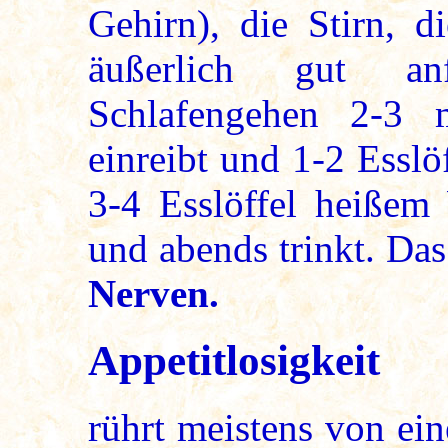
Gehirn), die Stirn, 
äußerlich gut an
Schlafengehen 2-3 m
einreibt und 1-2 Esslö
3-4 Esslöffel heißem
und abends trinkt. Da
Nerven.
Appetitlosigkeit
rührt meistens von ei