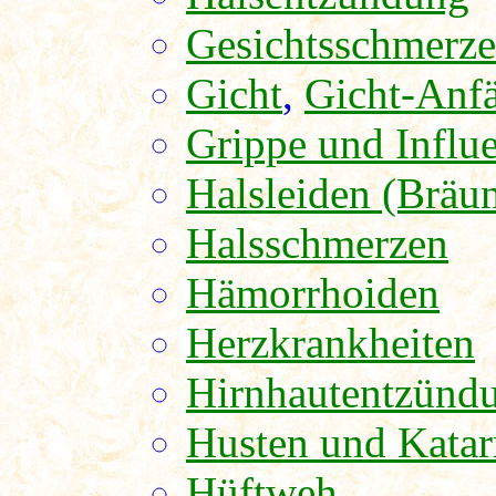
Gesichtsschmerz
Gicht
,
Gicht-Anfä
Grippe und Influ
Halsleiden (Bräu
Halsschmerzen
Hämorrhoiden
Herzkrankheiten
Hirnhautentzünd
Husten und Katar
Hüftweh