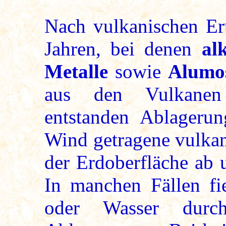
Nach vulkanischen Er
Jahren, bei denen
al
Metalle
sowie
Alumos
aus den Vulkanen 
entstanden Ablageru
Wind getragene vulkan
der Erdoberfläche ab 
In manchen Fällen fi
oder Wasser durch