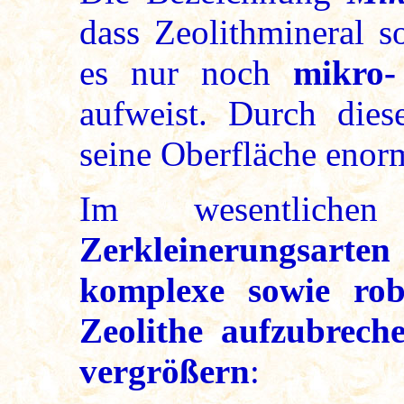
dass Zeolithmineral s
es nur noch
mikro-
aufweist. Durch dies
seine Oberfläche enorm
Im wesentlic
Zerkleinerungsar
komplexe sowie robu
Zeolithe aufzubrech
vergrößern
: