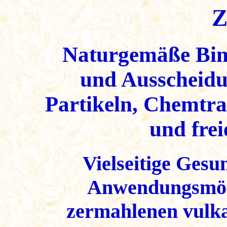
Z
Naturgemäße Bin
und Ausscheidu
Partikeln, Chemtrai
und fre
Vielseitige Ges
Anwendungsmögl
zermahlenen vulka