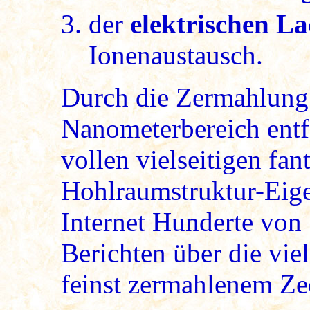
der
elektrischen L
Ionenaustausch.
Durch die Zermahlung
Nanometerbereich entfa
vollen vielseitigen fan
Hohlraumstruktur-Eige
Internet Hunderte von 
Berichten über die vie
feinst zermahlenem Zeo