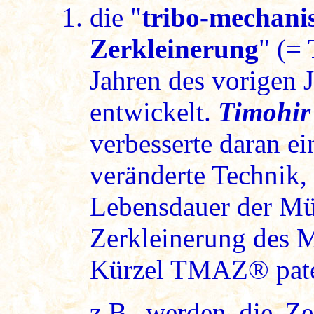
die "
tribo-mechani
Zerkleinerung
" (=
Jahren des vorigen 
entwickelt.
Timohir
verbesserte daran ei
veränderte Technik, 
Lebensdauer der Mü
Zerkleinerung des M
Kürzel TMAZ® pate
z.B. werden die Zeo