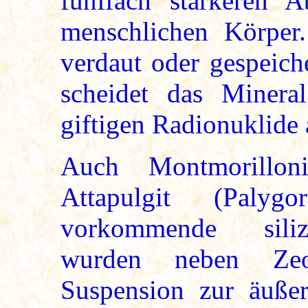
fünffach stärkeren
menschlichen Körper.
verdaut oder gespeich
scheidet das Miner
giftigen Radionuklide 
Auch Montmorilloni
Attapulgit (Palygo
vorkommende siliz
wurden neben Zeoli
Suspension zur äuße