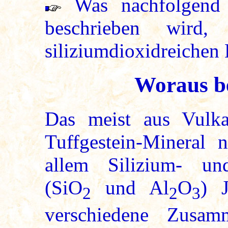
Was nachfolgend v
beschrieben wird,
siliziumdioxidreichen 
Woraus be
Das meist aus Vulka
Tuffgestein-Mineral 
allem Silizium- un
(SiO
und Al
O
) 
2
2
3
verschiedene Zusam