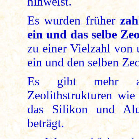
hinweist.
Es wurden früher
zah
ein und das selbe Ze
zu einer Vielzahl von
ein und den selben Zeo
Es gibt mehr als
Zeolithstrukturen wie
das Silikon und Al
beträgt.