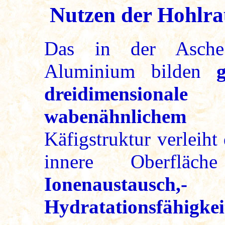
Nutzen der Hohlra
Das in der Asche 
Aluminium bilden
dreidimension
wabenähnlichem K
Käfigstruktur verleih
innere Oberfläche
Ionenaustausch
Hydratationsfähigkei