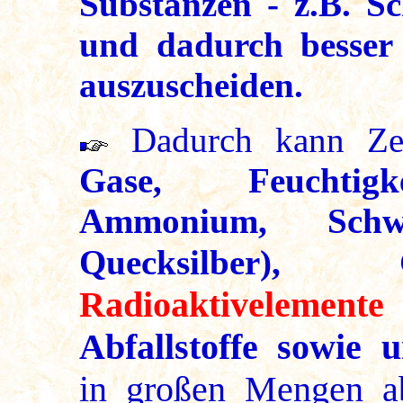
Substanzen - z.B. Sc
und dadurch besser 
auszuscheiden.
Dadurch kann Zeol
Gase, Feuchtigke
Ammonium, Schwe
Quecksilber)
Radioaktivelemen
Abfallstoffe sowie 
in großen Mengen ab