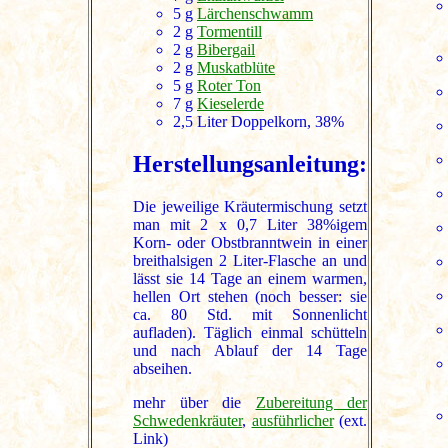
5 g
Lärchenschwamm
2 g
Tormentill
2 g
Bibergail
2 g
Muskatblüte
5 g
Roter Ton
7 g
Kieselerde
2,5 Liter Doppelkorn, 38%
Herstellungsanleitung:
Die jeweilige Kräutermischung setzt
man mit 2 x 0,7 Liter 38%igem
Korn- oder Obstbranntwein in einer
breithalsigen 2 Liter-Flasche an und
lässt sie 14 Tage an einem warmen,
hellen Ort stehen (noch besser: sie
ca. 80 Std. mit Sonnenlicht
aufladen). Täglich einmal schütteln
und nach Ablauf der 14 Tage
abseihen.
mehr über die
Zubereitung der
Schwedenkräuter
,
ausführlicher
(ext.
Link)