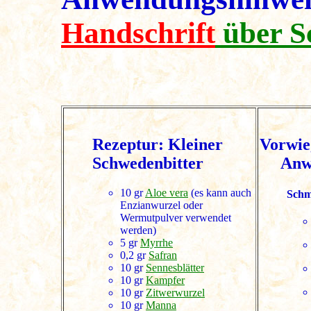
Handschrift
über S
Rezeptur: Kleiner
Vorwi
Schwedenbitter
Anw
10 gr
Aloe vera
(es kann auch
Schm
Enzianwurzel oder
Wermutpulver verwendet
werden)
5 gr
Myrrhe
0,2 gr
Safran
10 gr
Sennesblätter
10 gr
Kampfer
10 gr
Zitwerwurzel
10 gr
Manna