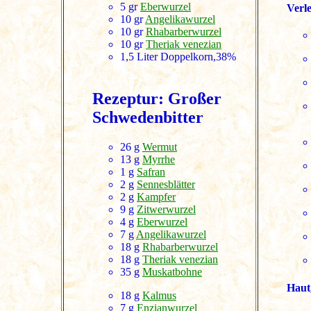
5 gr
Eberwurzel
Verl
10 gr
Angelikawurzel
10 gr
Rhabarberwurzel
10 gr
Theriak venezian
1,5 Liter Doppelkorn,38%
Rezeptur: Großer
Schwedenbitter
26 g
Wermut
13 g
Myrrhe
1 g
Safran
2 g
Sennesblätter
2 g
Kampfer
9 g
Zitwerwurzel
4 g
Eberwurzel
7 g
Angelikawurzel
18 g
Rhabarberwurzel
18 g
Theriak venezian
35 g
Muskatbohne
Haut
18 g
Kalmus
7 g
Enzianwurzel