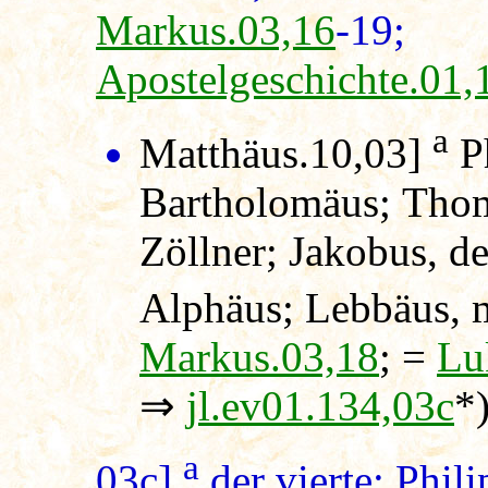
Markus.03,16
-1
Apostelgeschichte.01,
a
Matthäus.10,03]
Ph
Bartholomäus; Thom
Zöllner; Jakobus, d
Alphäus; Lebbäus, 
Markus.03,18
; =
Lu
⇒
jl.ev01.134,03c
*
a
03c]
der vierte; Phili