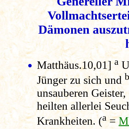
Genereller M
Vollmachtsertei
Dämonen auszutr
a
Matthäus.10,01]
Un
Jünger zu sich und
unsauberen Geister, 
heilten allerlei Seuc
a
Krankheiten. (
=
M