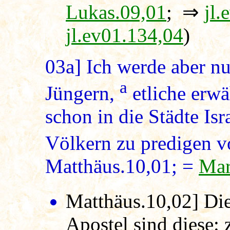
Lukas.09,01
; ⇒
jl.
jl.ev01.134,04
)
03a]
Ich werde aber nu
a
Jüngern,
etliche erwä
schon in die Städte Is
Völkern zu predigen v
Matthäus.10,01; =
Mar
Matthäus.10,02]
Di
Apostel sind diese: