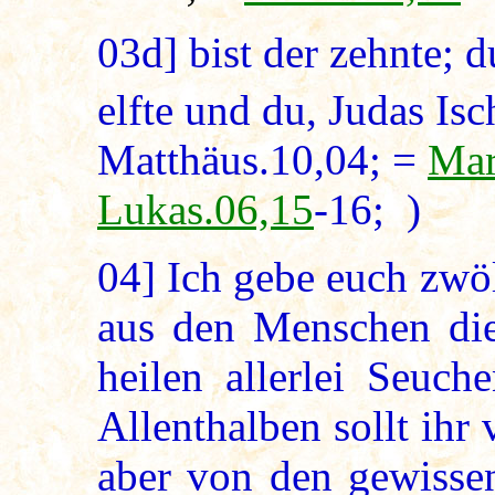
03d]
bist der zehnte; 
elfte und du, Judas Isch
Matthäus.10,04; =
Mar
Lukas.06,15
-16; )
04]
Ich gebe euch zwöl
aus den Menschen die
heilen allerlei Seuch
Allenthalben sollt ihr
aber von den gewissen