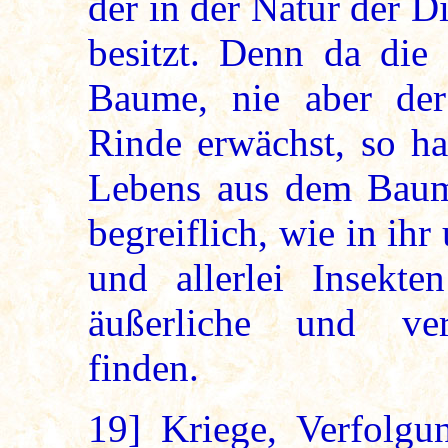
der in der Natur der D
besitzt. Denn da die
Baume, nie aber de
Rinde erwächst, so ha
Lebens aus dem Baume
begreiflich, wie in ih
und allerlei Insekte
äußerliche und ver
finden.
19]
Kriege, Verfolgu