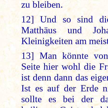
zu bleiben.
12]
Und so sind die
Matthäus und Joha
Kleinigkeiten am meist
13]
Man könnte von e
Seite hier wohl die F
ist denn dann das eig
Ist es auf der Erde n
sollte es bei der 