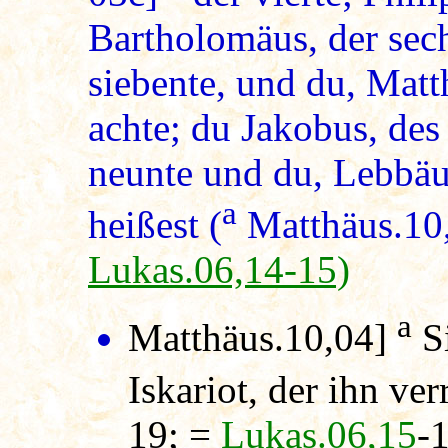
Bartholomäus, der sec
siebente, und du, Matth
achte; du Jakobus, des
neunte und du, Lebbäu
a
heißest (
Matthäus.10
Lukas.06,14-15)
a
Matthäus.10,04]
S
Iskariot, der ihn verr
19; =
Lukas.06,15
-