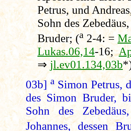
Petrus, und Andreas,
Sohn des Zebedäus, 
a
Bruder; (
2-4: =
Ma
Lukas.06,14
-16;
Ap
⇒
jl.ev01.134,03b
*
a
03b]
Simon Petrus, du
des Simon Bruder, bi
Sohn des Zebedäus,
Johannes, dessen Bru