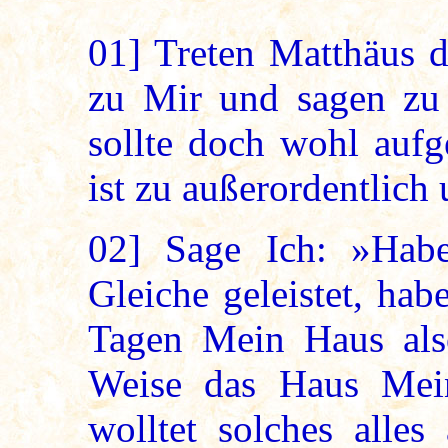
01]
Treten Matthäus d
zu Mir und sagen zu 
sollte doch wohl aufg
ist zu außerordentlich 
02]
Sage Ich: »Habe
Gleiche geleistet, hab
Tagen Mein Haus also
Weise das Haus Mein
wolltet solches alles