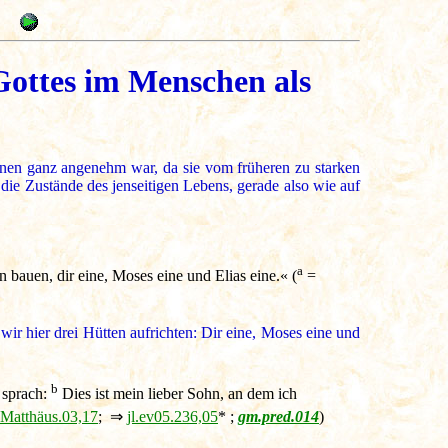
 Gottes im Menschen als
nen ganz angenehm war, da sie vom früheren zu starken
 die Zustände des jenseitigen Lebens, gerade also wie auf
a
en bauen, dir eine, Moses eine und Elias eine.« (
=
 wir hier drei Hütten aufrichten: Dir eine, Moses eine und
b
e sprach:
Dies ist mein lieber Sohn, an dem ich
Matthäus.03,17
; ⇒
jl.ev05.236,05
* ;
gm.pred.014
)