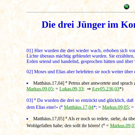
Die drei Jünger im Kon
01]
Hier wurden die drei wieder wach, erhoben sich vo
Lichte überaus mächtig geblendet wurden. Sie erzählten, 
Erden seiend und handelnd, gesprochen hätten und über 
02]
Moses und Elias aber belehrten sie noch weiter über 
a
Matthäus.17,04
]
Petrus aber antwortete und sprach zu
Markus.09,05
; =
Lukas.09,33
; ⇒
jl.ev05.236,03
*)
a
03]
Da wurden die drei so entzückt und glücklich, daß Pe
a
dem Elias eine!« (
Matthäus.17,04
*; =
Markus.09,05
; =
a
Matthäus.17,05
]
Als er noch so redete, siehe, da üb
a
Wohlgefallen habe; den sollt ihr hören! (
=
Markus.09,0