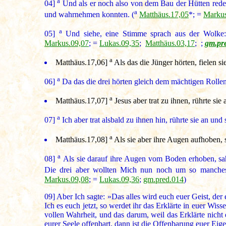
a
04]
Und als er noch also von dem Bau der Hütten redete,
a
und wahrnehmen konnten. (
Matthäus.17,05
*; =
Markus
a
05]
Und siehe, eine Stimme sprach aus der Wolke: »
Markus.09,07
; =
Lukas.09,35
;
Matthäus.03,17
; ;
gm.pr
a
Matthäus.17,06
]
Als das die Jünger hörten, fielen si
a
06]
Da das die drei hörten gleich dem mächtigen Rollen 
a
Matthäus.17,07
]
Jesus aber trat zu ihnen, rührte sie
a
07]
Ich aber trat alsbald zu ihnen hin, rührte sie an und
a
Matthäus.17,08
]
Als sie aber ihre Augen aufhoben, s
a
08]
Als sie darauf ihre Augen vom Boden erhoben, sah
Die drei aber wollten Mich nun noch um so manches 
Markus.09,08
; =
Lukas.09,36
;
gm.pred.014
)
09]
Aber Ich sagte: »Das alles wird euch euer Geist, der e
Ich es euch jetzt, so werdet ihr das Erklärte in euer Wis
vollen Wahrheit, und das darum, weil das Erklärte nicht
eurer Seele offenbart, dann ist die Offenbarung euer Eige