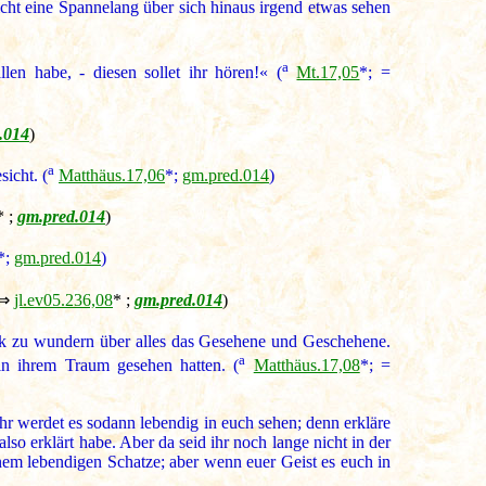
nicht eine Spannelang über sich hinaus irgend etwas sehen
a
n habe, - diesen sollet ihr hören!« (
Mt.17,05
*; =
.014
)
a
icht. (
Matthäus.17,06
*;
gm.pred.014
)
* ;
gm.pred.014
)
*;
gm.pred.014
)
 ⇒
jl.ev05.236,08
* ;
gm.pred.014
)
rk zu wundern über alles das Gesehene und Geschehene.
a
n ihrem Traum gesehen hatten. (
Matthäus.17,08
*; =
 ihr werdet es sodann lebendig in euch sehen; denn erkläre
lso erklärt habe. Aber da seid ihr noch lange nicht in der
inem lebendigen Schatze; aber wenn euer Geist es euch in