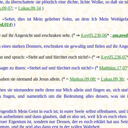
 da überschattete sie plötzlich eine dichte, lichte Wolke, so daß sie 
.09,07
; =
Lukas.09,34
)
Sehet, dies ist Mein geliebter Sohn, an dem Ich Mein Wohlgefalle
ed.014
) )
a
e auf ihr Angesicht und erschraken sehr. (
⇒
jl.ev05.236,06
* ;
gm.pred
eines starken Donners, erschraken sie gewaltig und fielen auf ihr Anges
a
 an und sprach: »Steht auf und fürchtet euch nicht!« (
⇒
jl.ev05.236,07
a
 sagte zu ihnen: »Stehet auf und fürchtet euch nicht!« (
Matthäus.17,07
a
ahen sie niemand als Jesus allein. (
=
Markus.09,08
; =
Lukas.09,36
;
en sie niemanden mehr denn nur Mich allein und fingen an, sich sta
fragen, und namentlich um die Bedeutung alles dessen, was sie i
igentlich Mein Geist in euch ist; in eurer Seele selbst offenbaren, und
sen aufnehmen und dann glauben, daß es also sei, weil Ich es euch eben a
 euer Eigentum ist, sondern nur Dessen, der es euch erklärt hat aus Se
ntum, und ihr seid also dann erst in der vollen Wahrheit.