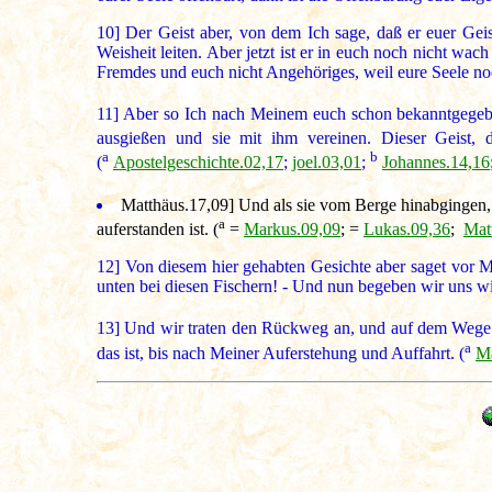
10]
Der Geist aber, von dem Ich sage, daß er euer Geis
Weisheit leiten. Aber jetzt ist er in euch noch nicht wa
Fremdes und euch nicht Angehöriges, weil eure Seele noc
11]
Aber so Ich nach Meinem euch schon bekanntgegebe
ausgießen und sie mit ihm vereinen. Dieser Geist,
a
b
(
Apostelgeschichte.02,17
;
joel.03,01
;
Johannes.14,16
Matthäus.17,09
] Und als sie vom Berge hinabgingen, 
a
auferstanden ist. (
=
Markus.09,09
; =
Lukas.09,36
;
Mat
12]
Von diesem hier gehabten Gesichte aber saget vor M
unten bei diesen Fischern! - Und nun begeben wir uns w
13]
Und wir traten den Rückweg an, und auf dem Wege w
a
das ist, bis nach Meiner Auferstehung und Auffahrt. (
Ma