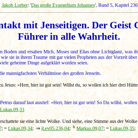
Jakob Lorber
: '
Das große Evangelium Johannes
', Band 5, Kapitel 236
takt mit Jenseitigen. Der Geist
Führer in alle Wahrheit.
m Boden und ersahen Mich, Moses und Elias ohne Lichtglanz, was ih
wie sie in ihrem Traume mit gar vielen Propheten aus der Vorzeit über
viele geheime Dinge aufgeklärt worden seien.
die mannigfachsten Verhältnisse des großen Jenseits.
 Jesus: »Herr, hier ist gut sein! Willst du, so wollen ich hier drei Hütt
trus darauf laut ausrief: »Herr, hier ist gut sein! So Du willst, wollen
Lukas.09,33
erschattete sie eine lichte Wolke. Und siehe, eine Stimme aus der Wolk
b
7
; =
Lukas.09,34
; ⇒
jl.ev05.236,04
;
Markus.09,07
; =
Lukas.09,35
;