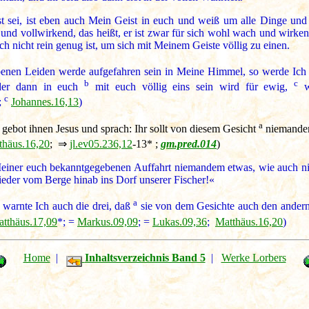
t sei, ist eben auch Mein Geist in euch und weiß um alle Dinge und V
ch und vollwirkend, das heißt, er ist zwar für sich wohl wach und wirk
h nicht rein genug ist, um sich mit Meinem Geiste völlig zu einen.
nen Leiden werde aufgefahren sein in Meine Himmel, so werde Ich 
b
c
 der dann in euch
mit euch völlig eins sein wird für ewig,
wi
c
;
Johannes.16,13
)
a
gebot ihnen Jesus und sprach: Ihr sollt von diesem Gesicht
niemandem
thäus.16,20
; ⇒
jl.ev05.236,12
-13* ;
gm.pred.014
)
einer euch bekanntgegebenen Auffahrt niemandem etwas, wie auch nich
ieder vom Berge hinab ins Dorf unserer Fischer!«
a
arnte Ich auch die drei, daß
sie von dem Gesichte auch den andern B
tthäus.17,09
*; =
Markus.09,09
; =
Lukas.09,36
;
Matthäus.16,20
)
Home
|
Inhaltsverzeichnis Band 5
|
Werke Lorbers