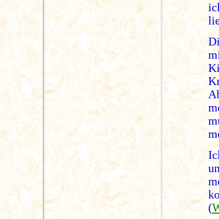
ic
li
D
mi
K
K
A
me
mu
me
Ic
u
m
k
(
W