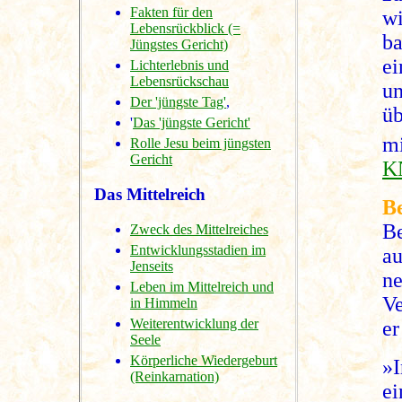
Fakten für den
w
Lebensrückblick (=
ba
Jüngstes Gericht)
e
Lichterlebnis und
Lebensrückschau
u
Der 'jüngste Tag'
,
ü
'
Das 'jüngste Gericht'
m
Rolle Jesu beim jüngsten
Gericht
K
Das Mittelreich
B
Be
Zweck des Mittelreiches
Entwicklungsstadien im
a
Jenseits
n
Leben im Mittelreich und
V
in Himmeln
Weiterentwicklung der
er
Seele
Körperliche Wiedergeburt
»I
(Reinkarnation)
e