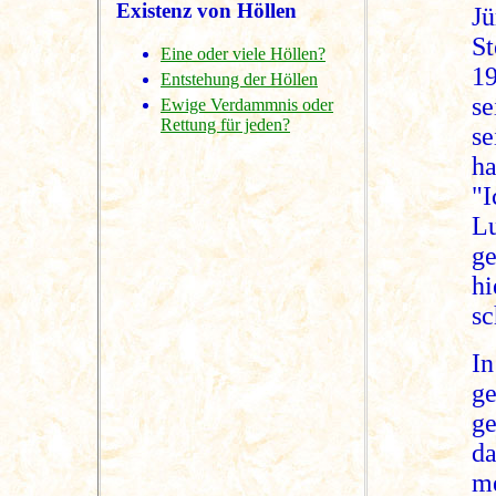
Existenz von Höllen
J
S
Eine oder viele Höllen?
1
Entstehung der Höllen
s
Ewige Verdammnis oder
Rettung für jeden?
se
ha
"I
Lu
ge
h
s
I
ge
g
d
me