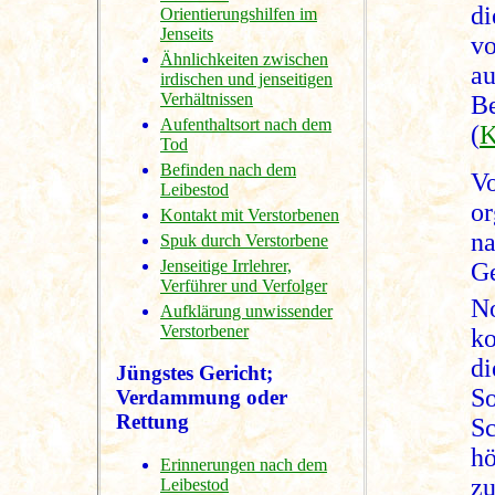
d
Orientierungshilfen im
Jenseits
v
Ähnlichkeiten zwischen
a
irdischen und jenseitigen
Verhältnissen
B
Aufenthaltsort nach dem
(
Tod
Befinden nach dem
V
Leibestod
or
Kontakt mit Verstorbenen
n
Spuk durch Verstorbene
Jenseitige Irrlehrer,
Ge
Verführer und Verfolger
No
Aufklärung unwissender
Verstorbener
ko
di
Jüngstes Gericht;
So
Verdammung oder
Rettung
S
h
Erinnerungen nach dem
z
Leibestod