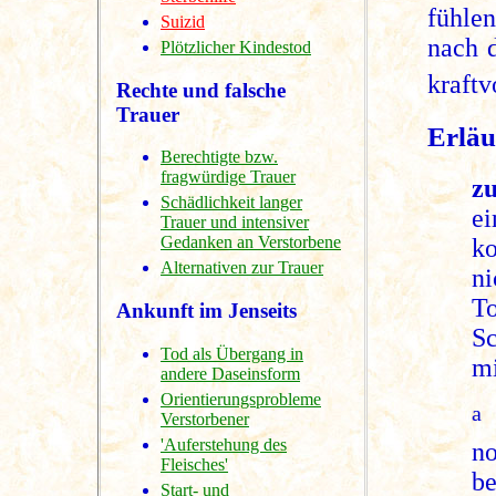
fühle
Suizid
nach 
Plötzlicher Kindestod
kraftv
Rechte und falsche
Trauer
Erläu
Berechtigte bzw.
fragwürdige Trauer
zu
Schädlichkeit langer
ei
Trauer und intensiver
Gedanken an Verstorbene
ko
Alternativen zur Trauer
ni
T
Ankunft im Jenseits
Sc
Tod als Übergang in
mi
andere Daseinsform
Orientierungsprobleme
a
Verstorbener
'Auferstehung des
no
Fleisches'
be
Start- und