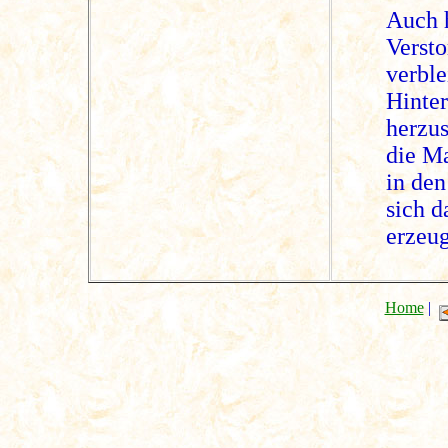
Auch h
Verst
verbl
Hinter
herzus
die Ma
in de
sich d
erzeu
Home
|