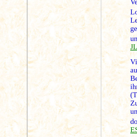
V
L
L
ge
u
JL
V
a
Be
i
(
Zu
u
d
E