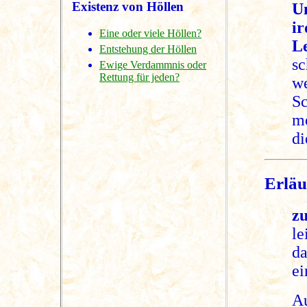
Existenz von Höllen
U
i
Eine oder viele Höllen?
L
Entstehung der Höllen
sc
Ewige Verdammnis oder
Rettung für jeden?
w
S
m
di
Erläu
zu
le
da
ei
A