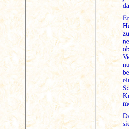
da
Er
H
zu
ne
ob
Ve
nu
be
e
S
K
me
Da
si