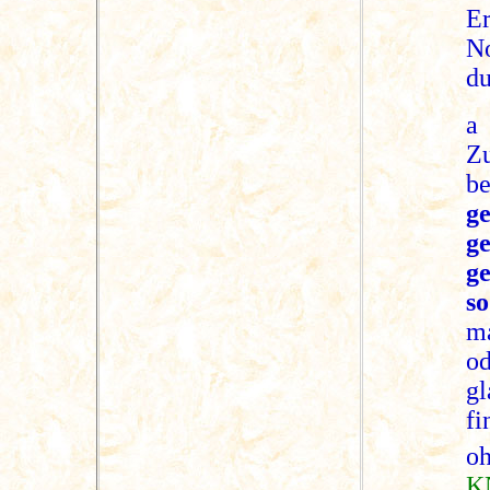
Er
N
du
a
Zu
be
g
g
g
so
ma
o
gl
f
o
K