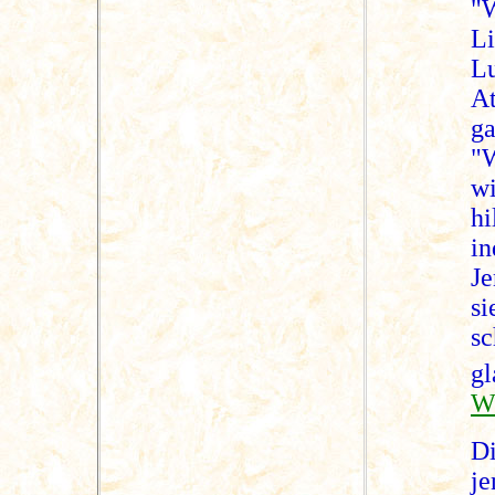
"W
Li
L
At
ga
"W
w
hi
i
Je
s
sc
g
W
D
je