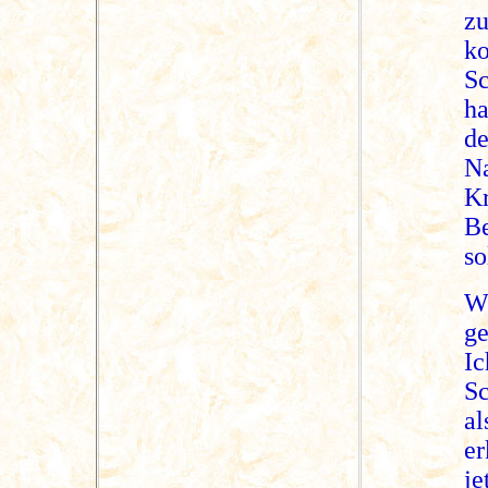
zu
k
Sc
h
de
Na
K
Be
so
W
ge
Ic
Sc
al
e
je