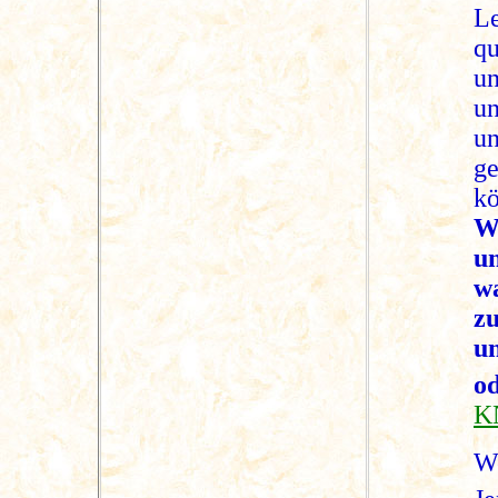
L
q
u
un
u
g
kö
W
u
w
zu
u
o
K
W