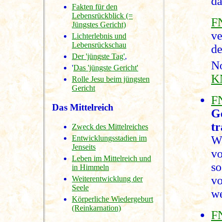
da
Fakten für den
Lebensrückblick (=
F
Jüngstes Gericht)
ve
Lichterlebnis und
Lebensrückschau
de
Der 'jüngste Tag'
,
N
'
Das 'jüngste Gericht'
K
Rolle Jesu beim jüngsten
Gericht
F
Das Mittelreich
G
tr
Zweck des Mittelreiches
Entwicklungsstadien im
W
Jenseits
vo
Leben im Mittelreich und
s
in Himmeln
v
Weiterentwicklung der
Seele
we
Körperliche Wiedergeburt
(Reinkarnation)
F