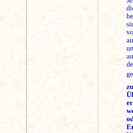
Je
di
h
si
v
au
un
au
d
ge
z
Ü
er
w
od
E