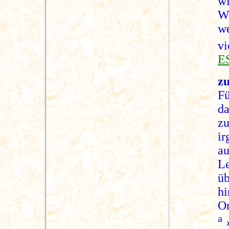
w
Wa
we
vi
E
zu
Fü
d
z
i
au
L
üb
h
Or
a