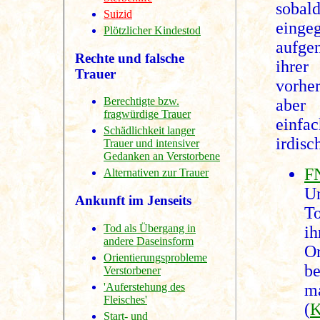
sobal
Suizid
einge
Plötzlicher Kindestod
aufge
Rechte und falsche
ihre
Trauer
vorhe
Berechtigte bzw.
aber 
fragwürdige Trauer
einfa
Schädlichkeit langer
irdisc
Trauer und intensiver
Gedanken an Verstorbene
F
Alternativen zur Trauer
U
Ankunft im Jenseits
To
Tod als Übergang in
i
andere Daseinsform
Or
Orientierungsprobleme
be
Verstorbener
'Auferstehung des
m
Fleisches'
(
Start- und