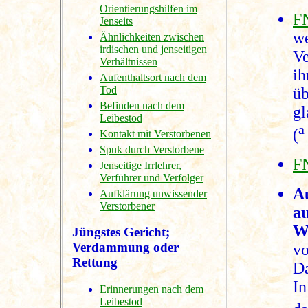
Orientierungshilfen im
F
Jenseits
w
Ähnlichkeiten zwischen
irdischen und jenseitigen
V
Verhältnissen
ih
Aufenthaltsort nach dem
Tod
üb
Befinden nach dem
gl
Leibestod
a
(
Kontakt mit Verstorbenen
Spuk durch Verstorbene
F
Jenseitige Irrlehrer,
Verführer und Verfolger
A
Aufklärung unwissender
Verstorbener
a
W
Jüngstes Gericht;
Verdammung oder
vo
Rettung
Da
In
Erinnerungen nach dem
Leibestod