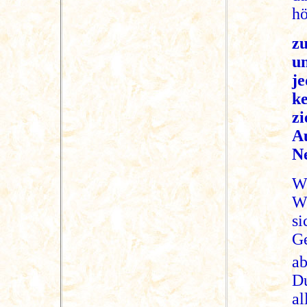
h
zu
u
je
k
z
A
N
W
Wi
s
G
a
D
al