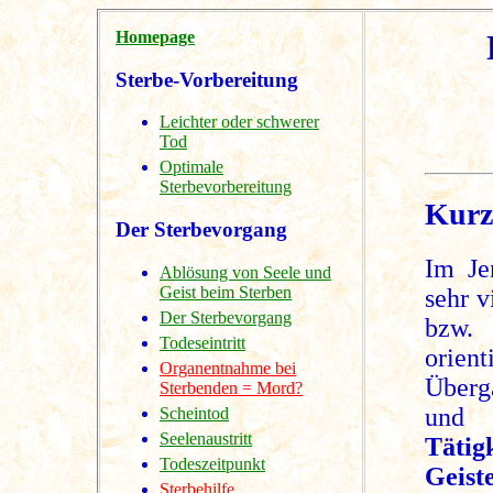
Homepage
Sterbe-Vorbereitung
Leichter oder schwerer
Tod
Optimale
Sterbevorbereitung
Kurz
Der Sterbevorgang
Im Je
Ablösung von Seele und
Geist beim Sterben
sehr 
Der Sterbevorgang
bzw.
Todeseintritt
orien
Organentnahme bei
Überga
Sterbenden = Mord?
un
Scheintod
Seelenaustritt
Tät
Todeszeitpunkt
Geist
Sterbehilfe