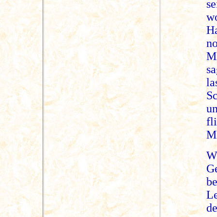
se
wo
H
n
M
sa
la
Sc
u
f
M
Wi
Ge
b
L
d