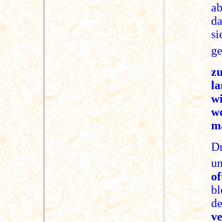
ab
da
si
ge
zu
l
w
wo
ma
D
un
o
bl
d
v