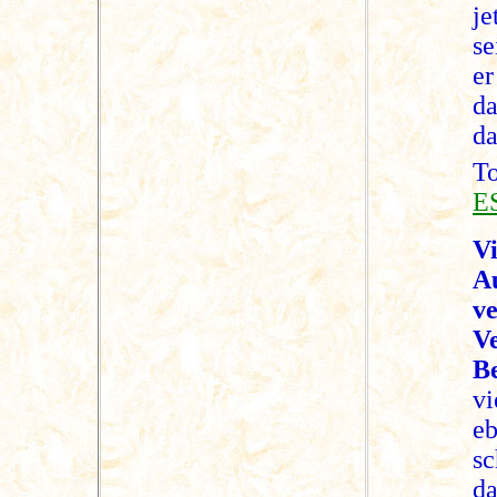
je
se
er
da
da
T
E
V
A
v
V
B
vi
eb
s
d