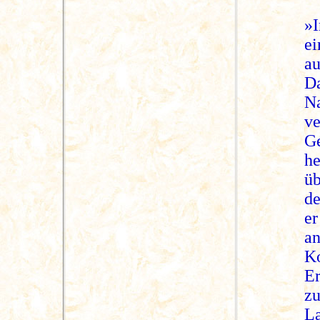
»
e
a
D
N
v
G
h
ü
de
er
a
Ko
Er
z
L