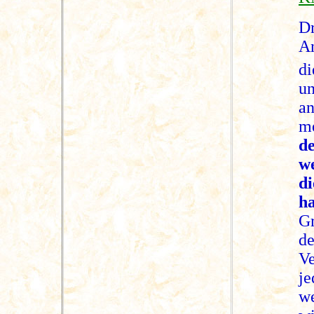
D
A
d
u
an
m
de
w
d
h
Gr
d
Ve
j
w