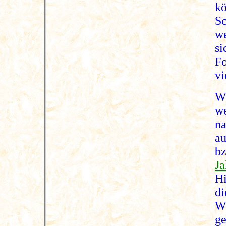
k
S
we
si
Fo
vi
W
w
n
a
b
J
H
d
W
g