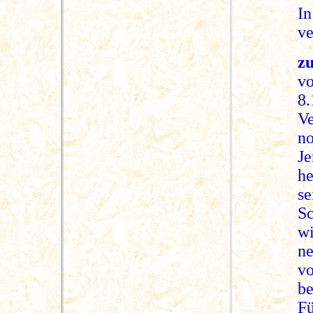
In
ve
zu
v
8
Ve
n
J
he
s
Sc
wi
ne
v
be
Fü