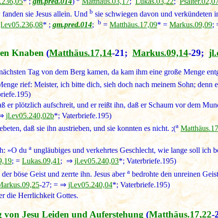
5.236,05
* ;
gm.pred.014
)
Matthäus.03,17
;
Lukas.03,22
;
Psalter.02,0
a
b
fanden sie Jesus allein. Und
sie schwiegen davon und verkündeten in
b
jl.ev05.236,08
* ;
gm.pred.014
;
=
Matthäus.17,09
* =
Markus.09,09
;
enen Knaben
(
Matthäus.17,14
-21;
Markus.09,14
-29;
jl
am nächsten Tag von dem Berg kamen, da kam ihm eine große Menge ent
enge rief: Meister, ich bitte dich, sieh doch nach meinem Sohn; denn er
briefe.195)
 daß er plötzlich aufschreit, und er reißt ihn, daß er Schaum vor dem M
 ⇒
jl.ev05.240,02b
*; Vaterbriefe.195)
a
beten, daß sie ihn austrieben, und sie konnten es nicht. ;(
Matthäus.17
a
ch: »O du
ungläubiges und verkehrtes Geschlecht, wie lange soll ich 
9,19
; =
Lukas.09,41
; ⇒
jl.ev05.240,03
*; Vaterbriefe.195)
a
 der böse Geist und zerrte ihn. Jesus aber
bedrohte den unreinen Gei
Markus.09,25
-27; = ⇒
jl.ev05.240,04
*; Vaterbriefe.195)
er die Herrlichkeit Gottes.
 von Jesu Leiden und Auferstehung
(
Matthäus.17,22
-