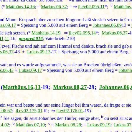
 ihr ihnen zu essen. Sie sprachen:
Wir haben nicht mehr als fünf Brot
a
b
 (
Matthäus.14,16
; =
Markus.06,37
; = ⇒
jl.ev02.095,11
*;
Matthäus
d Mann. Er sprach aber zu seinen Jüngern: Laßt sie sich setzen in Grup
as.09,17
= Speisung von 5.000 auf einem Berg =
Johannes.06,09
13 =
a
le sich setzen. (
Matthäus.14,19
; ⇒
jl.ev02.095,14
*;
Markus.06,37
-
41,11
-16;
gm.pred.016
; Vaterbriefe.210)
 zwei Fische und sah auf zum Himmel und dankte, brach sie und gab sie
s.06,37
-43 +
Lukas.09,13
-17 = Speisung von 5.000 auf einem Berg 
satt; und es wurde aufgesammelt, was sie an Brocken übrigließen, zwöl
s.06,43
+
Lukas.09,17
= Speisung von 5.000 auf einem Berg =
Johann
(
Matthäus.16,13
-19;
Markus.08,27
-29;
Johannes.06,
lein war und betete und nur seine Jünger bei ihm waren, da fragte er sie
.06,67
;
jl.ev02.175,01
ff.; ⇒
jl.ev02.176,01
-19)
a
b
:
Sie sagen, du seist Johannes der Täufer; einige aber,
du seist Elia; a
b
c
14,02
;
Matthäus.07,10
;
=
Markus.08,28
; =
Lukas.09,19
;
Lukas.07
b