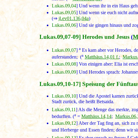
Lukas.09,04
] Und wenn ihr in ein Haus geht,
Lukas.09,05
] Und wenn sie euch nicht aufn
(⇒
jl.ev01.136,04a
)
Lukas.09,06
] Und sie gingen hinaus und zo
Lukas.09,07-09] Herodes und Jesus
(
M
a
Lukas.09,07
]
Es kam aber vor Herodes, de
a
auferstanden; (
Matthäus.14,01 f.
;
Markus
Lukas.09,08
] Von einigen aber: Elia ist ers
Lukas.09,09
] Und Herodes sprach: Johannes,
Lukas.09,10-17] Speisung der Fünftau
Lukas.09,10
] Und die Apostel kamen zurück 
Stadt zurück, die heißt Betsaida.
Lukas.09,11
] Als die Menge das merkte, zog
a
bedurften. (
=
Matthäus.14,14
;
Markus.06,
Lukas.09,12
] Aber der Tag fing an, sich zu
und Herberge und Essen finden; denn wir sin
a