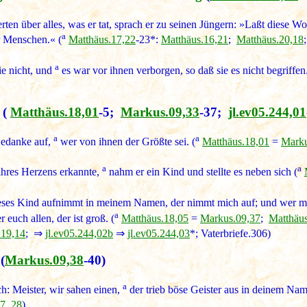
erten über alles, was er tat, sprach er zu seinen Jüngern: »Laßt diese W
a
r Menschen.« (
Matthäus.17,22
-23*:
Matthäus.16,21
;
Matthäus.20,18
a
ie nicht, und
es war vor ihnen verborgen, so daß sie es nicht begriffen
(
Matthäus.18,01
-5;
Markus.09,33
-37;
jl.ev05.244,01
a
a
Gedanke auf,
wer von ihnen der Größte sei. (
Matthäus.18,01
=
Marku
a
a
ihres Herzens erkannte,
nahm er ein Kind und stellte es neben sich (
ses Kind aufnimmt in meinem Namen, der nimmt mich auf; und wer mi
a
 euch allen, der ist groß. (
Matthäus.18,05
=
Markus.09,37
;
Matthäus
.19,14
; ⇒
jl.ev05.244,02b
⇒
jl.ev05.244,03
*; Vaterbriefe.306)
(
Markus.09,38
-40)
a
h: Meister, wir sahen einen,
der trieb böse Geister aus in deinem Name
7 .28
)