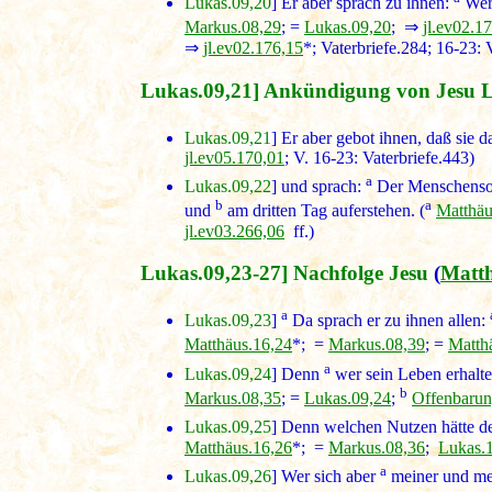
Lukas.09,20
] Er aber sprach zu ihnen:
Wer 
Markus.08,29
; =
Lukas.09,20
; ⇒
jl.ev02.1
⇒
jl.ev02.176,15
*; Vaterbriefe.284; 16-23: 
Lukas.09,21] Ankündigung von Jesu L
Lukas.09,21
] Er aber gebot ihnen, daß sie 
jl.ev05.170,01
; V. 16-23: Vaterbriefe.443)
a
Lukas.09,22
] und sprach:
Der Menschensohn
b
a
und
am dritten Tag auferstehen. (
Matthäu
jl.ev03.266,06
ff.)
Lukas.09,23-27] Nachfolge Jesu
(
Matth
a
Lukas.09,23
]
Da sprach er zu ihnen allen:
Matthäus.16,24
*; =
Markus.08,39
; =
Matth
a
Lukas.09,24
] Denn
wer sein Leben erhalten
b
Markus.08,35
; =
Lukas.09,24
;
Offenbarun
Lukas.09,25
] Denn welchen Nutzen hätte 
Matthäus.16,26
*; =
Markus.08,36
;
Lukas.
a
Lukas.09,26
] Wer sich aber
meiner und me