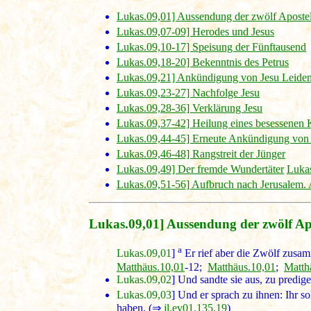
Lukas.09,01] Aussendung der zwölf Aposte
Lukas.09,07-09] Herodes und Jesus
Lukas.09,10-17] Speisung der Fünftausend
Lukas.09,18-20] Bekenntnis des Petrus
Lukas.09,21] Ankündigung von Jesu Leiden
Lukas.09,23-27] Nachfolge Jesu
Lukas.09,28-36] Verklärung Jesu
Lukas.09,37-42] Heilung eines besessenen
Lukas.09,44-45] Erneute Ankündigung von 
Lukas.09,46-48] Rangstreit der Jünger
Lukas.09,49] Der fremde Wundertäter
Lukas
Lukas.09,51-56] Aufbruch nach Jerusalem. 
Lukas.09,01] Aussendung der zwölf Ap
a
Lukas.09,01
]
Er rief aber die Zwölf zusam
Matthäus.10,01
-12;
Matthäus.10,01
;
Matth
Lukas.09,02
] Und sandte sie aus, zu predig
Lukas.09,03
] Und er sprach zu ihnen: Ihr 
haben. (⇒
jl.ev01.135,19
)