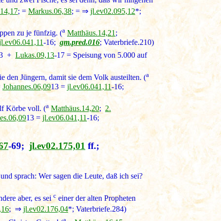
e und zwei Fische, es sei denn, daß wir hingehen
.14,17
; =
Markus.06,38
; = ⇒
jl.ev02.095,12
*;
a
pen zu je fünfzig. (
Matthäus.14,21
;
jl.ev06.041,11
-16;
gm.pred.016
; Vaterbriefe.210)
43 +
Lukas.09,13
-17 = Speisung von 5.000 auf
a
 den Jüngern, damit sie dem Volk austeilten. (
=
Johannes.06,09
13 =
jl.ev06.041,11
-16;
a
f Körbe voll. (
Matthäus.14,20
;
2.
es.06,09
13 =
jl.ev06.041,11
-16;
67
-69;
jl.ev02.175,01
ff.;
 und sprach: Wer sagen die Leute, daß ich sei?
c
ndere aber, es sei
einer der alten Propheten
,16
; ⇒
jl.ev02.176,04
*; Vaterbriefe.284)
a