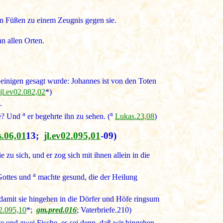
ren Füßen zu einem Zeugnis gegen sie.
n allen Orten.
einigen gesagt wurde: Johannes ist von den Toten
jl.ev02.082,02
*)
.
a
a
öre? Und
er begehrte ihn zu sehen. (
Lukas.23,08
)
.06,01
13;
jl.ev02.095,01
-09)
zu sich, und er zog sich mit ihnen allein in die
a
 Gottes und
machte gesund, die der Heilung
 damit sie hingehen in die Dörfer und Höfe ringsum
02.095,10
*;
gm.pred.016
; Vaterbriefe.210)