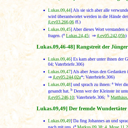
Lukas.09,44
] Als sie sich aber alle verwund
wird überantwortet werden in die Hände de
jl.ev03.266,06
ff.)
Lukas.09,45
] Aber dieses Wort verstanden s
a
fragen. (
Lukas.24,45
; ⇒
jl.ev05.242,05b
)
Lukas.09,46-48] Rangstreit der Jünger
Lukas.09,46
] Es kam aber unter ihnen der 
04; Vaterbriefe.306)
Lukas.09,47
] Als aber Jesus den Gedanken 
⇒
jl.ev05.244,02a
*; Vaterbriefe.306)
a
Lukas.09,48
] und sprach zu ihnen:
Wer die
b
gesandt hat.
Denn wer der Kleinste ist unter
b
jl.ev05.246,10
; Vaterbriefe.306;
Matthäus
Lukas.09,49] Der fremde Wundertäter
Lukas.09,49
] Da fing Johannes an und sprac
a
nach mit uns. (
Markus.09,38
;
4. Mose.11,2