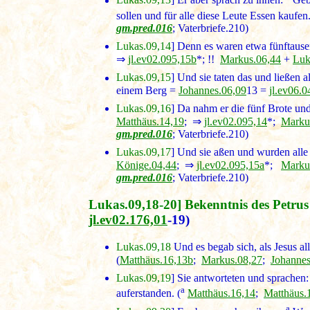
Lukas.09,13
] Er aber sprach zu ihnen:
Gebt
sollen und für alle diese Leute Essen kaufen.
gm.pred.016
; Vaterbriefe.210)
Lukas.09,14
] Denn es waren etwa fünftausen
⇒
jl.ev02.095,15b
*; !!
Markus.06,44
+
Luk
Lukas.09,15
] Und sie taten das und ließen al
einem Berg =
Johannes.06,09
13 =
jl.ev06.0
Lukas.09,16
] Da nahm er die fünf Brote und
Matthäus.14,19
; ⇒
jl.ev02.095,14
*;
Marku
gm.pred.016
; Vaterbriefe.210)
Lukas.09,17
] Und sie aßen und wurden alle 
Könige.04,44
; ⇒
jl.ev02.095,15a
*;
Marku
gm.pred.016
; Vaterbriefe.210)
Lukas.09,18-20] Bekenntnis des Petrus
jl.ev02.176,01
-19)
Lukas.09,18
Und es begab sich, als Jesus al
(
Matthäus.16,13b
;
Markus.08,27
;
Johannes
Lukas.09,19
] Sie antworteten und sprachen
a
auferstanden. (
Matthäus.16,14
;
Matthäus.
a