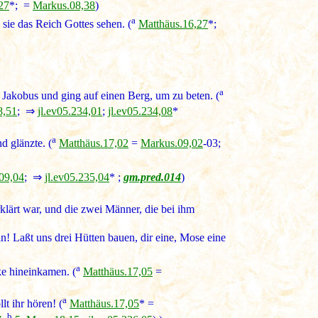
27
*; =
Markus.08,38
)
a
 sie das Reich Gottes sehen. (
Matthäus.16,27
*;
a
 Jakobus und ging auf einen Berg, um zu beten. (
8,51
; ⇒
jl.ev05.234,01
;
jl.ev05.234,08
*
a
 glänzte. (
Matthäus.17,02
=
Markus.09,02
-03;
09,04
; ⇒
jl.ev05.235,04
* ;
gm.pred.014
)
rklärt war, und die zwei Männer, die bei ihm
ein! Laßt uns drei Hütten bauen, dir eine, Mose eine
a
ke hineinkamen. (
Matthäus.17,05
=
a
lt ihr hören! (
Matthäus.17,05
* =
b