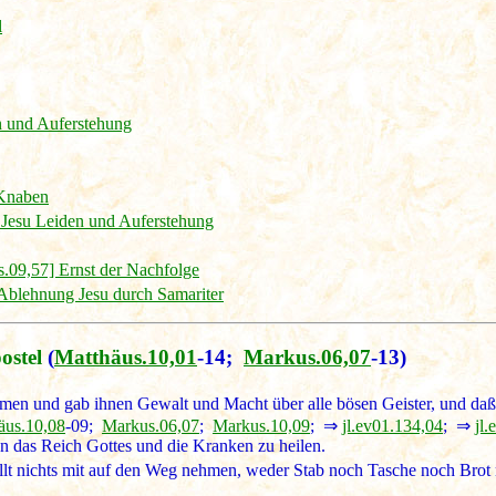
l
 und Auferstehung
 Knaben
Jesu Leiden und Auferstehung
.09,57] Ernst der Nachfolge
Ablehnung Jesu durch Samariter
ostel
(
Matthäus.10,01
-14;
Markus.06,07
-13)
men und gab ihnen Gewalt und Macht über alle bösen Geister, und daß 
äus.10,08
-09;
Markus.06,07
;
Markus.10,09
; ⇒
jl.ev01.134,04
; ⇒
jl
en das Reich Gottes und die Kranken zu heilen.
sollt nichts mit auf den Weg nehmen, weder Stab noch Tasche noch Brot