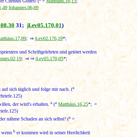
er Christus Gottes! (
=
Matthäus.16,15
;
1,49
Johannes.06,69
08,30
31;
jl.ev05.170,01
)
atthäus.17,09
; ⇒
jl.ev02.176,19
*;
iestern und Schriftgelehrten und getötet werden
nnes.02,19
; ⇒ ⇒
jl.ev05.170,05
*;
a
uf sich täglich und folge mir nach. (
rbriefe.125)
a
a
llen, der wird's erhalten.
(
Matthäus.16,25
*; =
riefe.125)
a
der nähme Schaden an sich selbst? (
=
b
n, wenn
er kommen wird in seiner Herrlichkeit