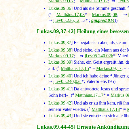
Markus.09,07
; =
Matthäus.03,17
; ⇒
jl.ev0
Lukas.09,36
] Und als die Stimme geschah,
a
(
=
Matthäus.17,08
* =
Markus.09,08
; = ⇒
⇒
jl.ev05.236,12
-13* ;
gm.pred.014
))
Lukas.09,37-42] Heilung eines besess
Lukas.09,37
] Es begab sich aber, als sie 
Lukas.09,38
] Und siehe, ein Mann aus der M
Markus.09,17
; = ⇒
jl.ev05.240,02b
*; Vater
Lukas.09,39
] Siehe, ein Geist ergreift ihn,
a
auf. (
Matthäus.17,15
* =
Markus.09,17
; =
a
Lukas.09,40
] Und ich habe deine
Jünger ge
⇒
jl.ev05.240,02c
*; Vaterbriefe.195)
Lukas.09,41
] Da antwortete Jesus und spra
a
Sohn her!« (
Matthäus.17,17
* =
Markus.0
Lukas.09,42
] Und als er zu ihm kam, riß ihn
a
seinem Vater wieder. (
Matthäus.17,18
* =
Lukas.09,43
] Und sie entsetzten sich alle üb
Lukas.09,44-45] Erneute Ankündigung