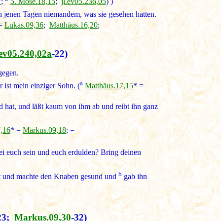
7
;
5. Mose.18,15
;
jl.ev05.236,05
) )
 jenen Tagen niemandem, was sie gesehen hatten.
 =
Lukas.09,36
;
Matthäus.16,20
;
.ev05.240,02a
-22)
gegen.
a
 ist mein einziger Sohn. (
Matthäus.17,15
* =
und hat, und läßt kaum von ihm ab und reibt ihn ganz
,16
* =
Markus.09,18
; =
bei euch sein und euch erdulden? Bring deinen
b
st und machte den Knaben gesund und
gab ihn
23;
Markus.09,30
-32)