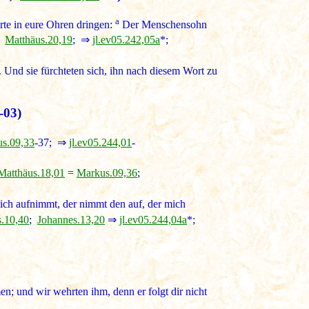
a
orte in eure Ohren dringen:
Der Menschensohn
;
Matthäus.20,19
; ⇒
jl.ev05.242,05a
*;
. Und sie fürchteten sich, ihn nach diesem Wort zu
-03)
s.09,33
-37; ⇒
jl.ev05.244,01
-
Matthäus.18,01
=
Markus.09,36
;
ch aufnimmt, der nimmt den auf, der mich
.10,40
;
Johannes.13,20
⇒
jl.ev05.244,04a
*;
n; und wir wehrten ihm, denn er folgt dir nicht