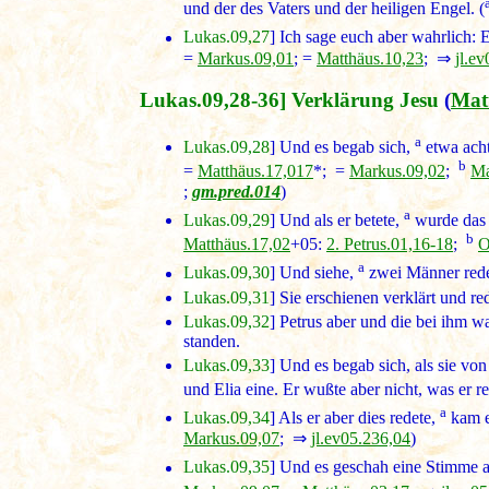
und der des Vaters und der heiligen Engel. (
Lukas.09,27
] Ich sage euch aber wahrlich: 
=
Markus.09,01
; =
Matthäus.10,23
; ⇒
jl.e
Lukas.09,28-36] Verklärung Jesu
(
Mat
a
Lukas.09,28
] Und es begab sich,
etwa acht
b
=
Matthäus.17,017
*; =
Markus.09,02
;
Ma
;
gm.pred.014
)
a
Lukas.09,29
] Und als er betete,
wurde das 
b
Matthäus.17,02
+05:
2. Petrus.01,16-18
;
O
a
Lukas.09,30
] Und siehe,
zwei Männer rede
Lukas.09,31
] Sie erschienen verklärt und re
Lukas.09,32
] Petrus aber und die bei ihm wa
standen.
Lukas.09,33
] Und es begab sich, als sie von
und Elia eine. Er wußte aber nicht, was er re
a
Lukas.09,34
] Als er aber dies redete,
kam ei
Markus.09,07
; ⇒
jl.ev05.236,04
)
Lukas.09,35
] Und es geschah eine Stimme a