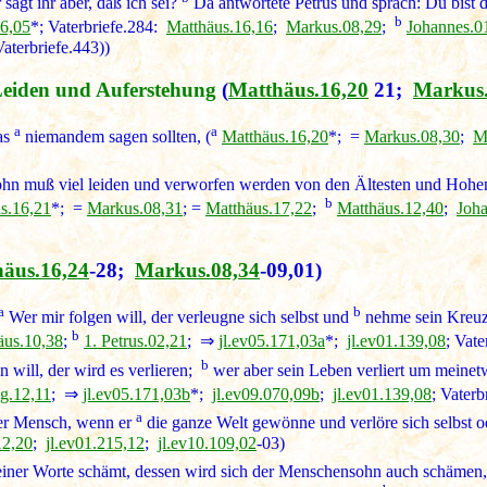
sagt ihr aber, daß ich sei?
Da antwortete Petrus und sprach: Du bist d
b
76,05
*; Vaterbriefe.284:
Matthäus.16,16
;
Markus.08,29
;
Johannes.0
Vaterbriefe.443))
eiden und Auferstehung
(
Matthäus.16,20
21;
Markus.
a
a
das
niemandem sagen sollten, (
Matthäus.16,20
*; =
Markus.08,30
;
M
 muß viel leiden und verworfen werden von den Ältesten und Hohenpr
b
s.16,21
*; =
Markus.08,31
; =
Matthäus.17,22
;
Matthäus.12,40
;
Joha
äus.16,24
-28;
Markus.08,34
-09,01)
a
b
Wer mir folgen will, der verleugne sich selbst und
nehme sein Kreuz a
b
äus.10,38
;
1. Petrus.02,21
; ⇒
jl.ev05.171,03a
*;
jl.ev01.139,08
; Vate
b
 will, der wird es verlieren;
wer aber sein Leben verliert um meinetwi
g.12,11
; ⇒
jl.ev05.171,03b
*;
jl.ev09.070,09b
;
jl.ev01.139,08
; Vaterb
a
der Mensch, wenn er
die ganze Welt gewönne und verlöre sich selbst o
12,20
;
jl.ev01.215,12
;
jl.ev10.109,02
-03)
iner Worte schämt, dessen wird sich der Menschensohn auch schäme