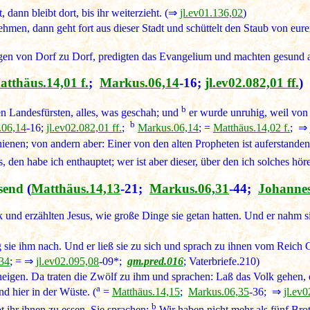
 dann bleibt dort, bis ihr weiterzieht. (⇒
jl.ev01.136,02
)
ehmen, dann geht fort aus dieser Stadt und schüttelt den Staub von eu
gen von Dorf zu Dorf, predigten das Evangelium und machten gesund a
atthäus.14,01 f.
;
Markus.06,14
-16;
jl.ev02.082,01 ff.
)
b
n Landesfürsten, alles, was geschah; und
er wurde unruhig, weil von 
b
.06,14
-16;
jl.ev02.082,01 ff.
;
Markus.06,14
; =
Matthäus.14,02 f.
; ⇒
chienen; von andern aber: Einer von den alten Propheten ist auferstanden
 den habe ich enthauptet; wer ist aber dieser, über den ich solches h
send
(
Matthäus.14,13
-21;
Markus.06,31
-44;
Johannes
und erzählten Jesus, wie große Dinge sie getan hatten. Und er nahm sie 
 sie ihm nach. Und er ließ sie zu sich und sprach zu ihnen vom Reich
34
; = ⇒
jl.ev02.095,08
-09*;
gm.pred.016
; Vaterbriefe.210)
 neigen. Da traten die Zwölf zu ihm und sprachen: Laß das Volk gehen,
a
d hier in der Wüste. (
=
Matthäus.14,15
;
Markus.06,35
-36; ⇒
jl.ev
b