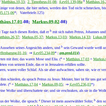
a
b
Matthäus.10,33
;
2. Timotheus.01,08
;
jl.ev01.139,08a
Matthäus.16,
Einige von denen, die hier stehen, werden den Tod nicht schmecken, bis
v05.171,06
*; Vaterbriefe.125)
thäus.17,01
-08;
Markus.09,02
-08)
b
 Tage nach diesen Reden, daß er
mit sich nahm Petrus, Johannes und
tthäus.26,37
;
Markus.05,37
;
Markus.13,03
;
Markus.14,33
;
Lukas.0
b
Aussehen seines Angesichts anders, und
sein Gewand wurde weiß und
ffenbarung.01,16
; ⇒
jl.ev05.234,09
* ;
gm.pred.014
)
a
ten mit ihm; das waren Mose und Elia. (
=
Matthäus.17,03
=
Markus.
deten von seinem Ende, das er in Jerusalem erfüllen sollte.
ren, waren voller Schlaf. Als sie aber aufwachten, sahen sie, wie er ve
 ihm schieden, da sprach Petrus zu Jesus: Meister, hier ist für uns gut s
a
dete. (
=
Matthäus.17,04
=
Markus.09,05
; ⇒
jl.ev05.236,03
*)
ne Wolke und überschattete sie; und sie erschraken, als sie in die Wol
a
b
us der Wolke, die sprach:
Dieser ist mein auserwählter Sohn;
den sol
b