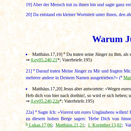
19]
Aber der Mensch trat zu ihnen hin und sagte ganz ernstl
20]
Da entstand ein kleiner Wortstreit unter ihnen, den ab
Warum Jün
a
Matthäus.17,19
]
Da traten seine Jünger zu ihm, als s
⇒
jl.ev05.240,21
*; Vaterbriefe.195)
a
21]
Darauf traten Meine Jünger zu Mir und fragten Mic
a
mehrere andere in Deinem Namen ausgetrieben?« (
Mat
Matthäus.17,20
] Jesus aber antwortete: »Wegen eure
Heb dich von hier nach dorthin!, so wird er sich heben; 
⇒
jl.ev05.240,22a
*; Vaterbriefe.195)
a
22a]
Sagte Ich: »Vorerst um eures Unglaubens willen! 
zu diesem hohen Berge sagen: 'Hebe Dich von hinnen 
b
Lukas.17,06
;
Matthäus.21,21
;
1. Korinther.13,02
; Vat