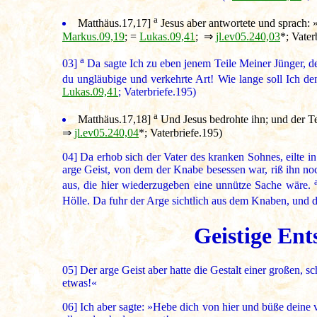
a
Matthäus.17,17
]
Jesus aber antwortete und sprach: »
Markus.09,19
; =
Lukas.09,41
; ⇒
jl.ev05.240,03
*; Vater
a
03]
Da sagte Ich zu eben jenem Teile Meiner Jünger, 
du ungläubige und verkehrte Art! Wie lange soll Ich d
Lukas.09,41
; Vaterbriefe.195)
a
Matthäus.17,18
]
Und Jesus bedrohte ihn; und der T
⇒
jl.ev05.240,04
*; Vaterbriefe.195)
04]
Da erhob sich der Vater des kranken Sohnes, eilte in
arge Geist, von dem der Knabe besessen war, riß ihn n
aus, die hier wiederzugeben eine unnütze Sache wäre.
Hölle. Da fuhr der Arge sichtlich aus dem Knaben, und d
Geistige Ent
05]
Der arge Geist aber hatte die Gestalt einer großen, 
etwas!«
06]
Ich aber sagte: »Hebe dich von hier und büße deine v