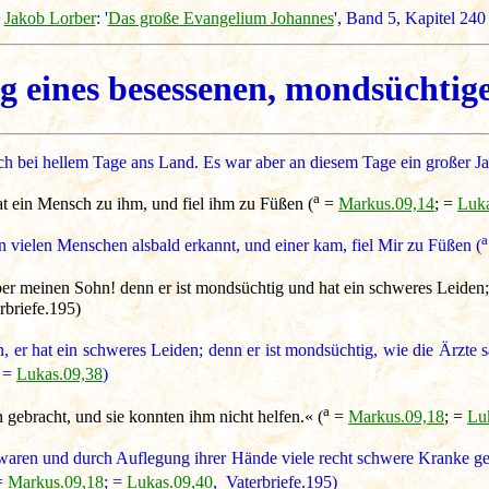
Jakob Lorber
: '
Das große Evangelium Johannes
', Band 5, Kapitel 24
g eines besessenen, mondsüchti
och bei hellem Tage ans Land. Es war aber an diesem Tage ein großer 
a
t ein Mensch zu ihm, und fiel ihm zu Füßen (
=
Markus.09,14
; =
Luka
a
vielen Menschen alsbald erkannt, und einer kam, fiel Mir zu Füßen (
r meinen Sohn! denn er ist mondsüchtig und hat ein schweres Leiden; er 
rbriefe.195)
er hat ein schweres Leiden; denn er ist mondsüchtig, wie die Ärzte sa
; =
Lukas.09,38
)
a
 gebracht, und sie konnten ihm nicht helfen.« (
=
Markus.09,18
; =
Lu
r waren und durch Auflegung ihrer Hände viele recht schwere Kranke g
=
Markus.09,18
; =
Lukas.09,40
, Vaterbriefe.195)