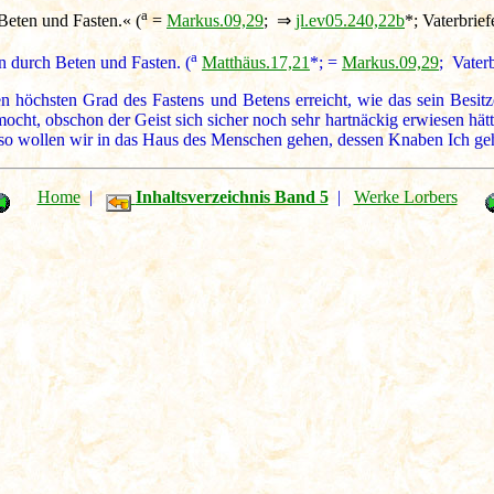
a
Beten und Fasten.« (
=
Markus.09,29
; ⇒
jl.ev05.240,22b
*; Vaterbrief
a
n durch Beten und Fasten. (
Matthäus.17,21
*; =
Markus.09,29
; Vater
n höchsten Grad des Fastens und Betens erreicht, wie das sein Besitzer
ocht, obschon der Geist sich sicher noch sehr hartnäckig erwiesen hätte
 so wollen wir in das Haus des Menschen gehen, dessen Knaben Ich geh
Home
|
Inhaltsverzeichnis Band 5
|
Werke Lorbers