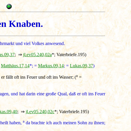
0
gen Knaben.
Jahrmarkt und viel Volkes anwesend.
s.09,37
; ⇒
jl.ev05.240,02a
*; Vaterbriefe.195)
Matthäus.17,14
*; =
Markus.09,14
; =
Lukas.09,37
)
a
fällt oft ins Feuer und oft ins Wasser; (
=
gen, und hat darin eine große Qual, daß er oft ins Feuer
kas.09,40
; ⇒
jl.ev05.240,02c
*; Vaterbriefe.195)
a
eheilt haben,
da brachte ich auch meinen Sohn zu ihnen;