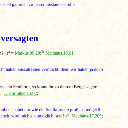
eisheit gar nicht zu fassen imstande sind!«
 versagten
a
b
n?« (
=
Markus.09,28
;
Matthäus.10,01
;
ht haben auszutreiben vermocht; denn wir haben ja doch
ie ein Senfkorn, so könnt ihr zu diesem Berge sagen:
1
;
1. Korinther.13,02
;
laubens habet nur wie ein Senfkörnlein groß, so möget ihr
a
euch wird nichts unmöglich sein! (
Matthäus.17,20*;