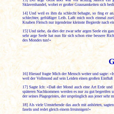
Sklavenhandel, wobei er großer Grausamkeiten sich bedien
14]
Und weil es ihm da schlecht behagte, so fing er a
schlechter, gefräßiger Leib. Laßt mich noch einmal zu
Knaben Fleisch nur irgendeine kleinste Begierde nach ein
15]
Und siehe, da dies der zwar sehr argen Seele ein ganz
sehr arge Seele hat nun für sich schon eine bessere R
des Mondes tun!«
G
16]
Hierauf fragte Mich der Mensch weiter und sagte: »
weil der Vollmond auf sein Leiden einen großen Einfluß 
17]
Sagte Ich: »Daß der Mond auch eine Art Erde und Wel
späteren Nachkommen werden es nur zu gut begreifen und
der seines Plagegeistes, der ursprünglich aus jener sehr
18]
Als viele Umstehende das auch mit anhörten, sagten s
faseln und redet gleich einem Irrsinnigen!«