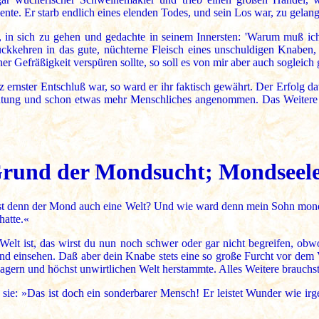
te. Er starb endlich eines elenden Todes, und sein Los war, zu gelange
n, in sich zu gehen und gedachte in seinem Innersten: 'Warum muß i
rückkehren in das gute, nüchterne Fleisch eines unschuldigen Knaben
er Gefräßigkeit verspüren sollte, so soll es von mir aber auch sogleich
 ernster Entschluß war, so ward er ihr faktisch gewährt. Der Erfolg da
ichtung und schon etwas mehr Menschliches angenommen. Das Weitere
rund der Mondsucht; Mondseel
Ist denn der Mond auch eine Welt? Und wie ward denn mein Sohn monds
hatte.«
t ist, das wirst du nun noch schwer oder gar nicht begreifen, obwoh
 einsehen. Daß aber dein Knabe stets eine so große Furcht vor dem Vol
 magern und höchst unwirtlichen Welt herstammte. Alles Weitere brauchs
ie: »Das ist doch ein sonderbarer Mensch! Er leistet Wunder wie irge