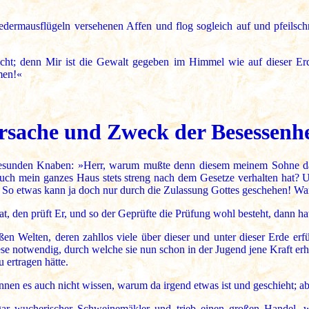
edermausflügeln versehenen Affen und flog sogleich auf und pfeilsc
nicht; denn Mir ist die Gewalt gegeben im Himmel wie auf dieser Er
men!«
rsache und Zweck der Besessenhe
esunden Knaben: »Herr, warum mußte denn diesem meinem Sohne das 
auch mein ganzes Haus stets streng nach dem Gesetze verhalten hat? 
! So etwas kann ja doch nur durch die Zulassung Gottes geschehen! Wa
t, den prüft Er, und so der Geprüfte die Prüfung wohl besteht, dann ha
ßen Welten, deren zahllos viele über dieser und unter dieser Erde e
se notwendig, durch welche sie nun schon in der Jugend jene Kraft erhi
 ertragen hätte.
en es auch nicht wissen, warum da irgend etwas ist und geschieht; ab
gar wucherischer Schweinemäkler und trieb einen großen Handel, w