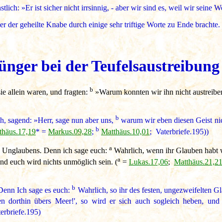
ich: »Er ist sicher nicht irrsinnig, - aber wir sind es, weil wir seine W
er der geheilte Knabe durch einige sehr triftige Worte zu Ende brachte.
ger bei der Teufelsaustreibung
b
ie allein waren, und fragten:
»Warum konnten wir ihn nicht austreibe
b
h, sagend: »Herr, sage nun aber uns,
warum wir eben diesen Geist nic
b
thäus.17,19
* =
Markus.09,28
;
Matthäus.10,01
; Vaterbriefe.195))
a
s Unglaubens. Denn ich sage euch:
Wahrlich, wenn ihr Glauben habt w
a
und euch wird nichts unmöglich sein. (
=
Lukas.17,06
;
Matthäus.21,2
b
Denn Ich sage es euch:
Wahrlich, so ihr des festen, ungezweifelten G
dorthin übers Meer!', so wird er sich auch sogleich heben, und 
erbriefe.195)