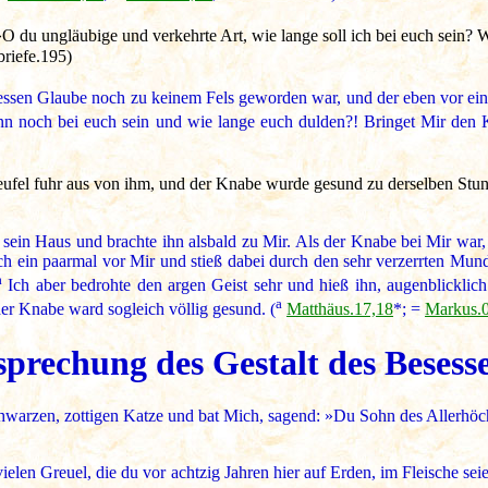
O du ungläubige und verkehrte Art, wie lange soll ich bei euch sein? Wi
briefe.195)
dessen Glaube noch zu keinem Fels geworden war, und der eben vor e
enn noch bei euch sein und wie lange euch dulden?! Bringet Mir den 
eufel fuhr aus von ihm, und der Knabe wurde gesund zu derselben Stun
 sein Haus und brachte ihn alsbald zu Mir. Als der Knabe bei Mir war, 
och ein paarmal vor Mir und stieß dabei durch den sehr verzerrten 
a
Ich aber bedrohte den argen Geist sehr und hieß ihn, augenblicklic
a
er Knabe ward sogleich völlig gesund. (
Matthäus.17,18
*; =
Markus.
sprechung des Gestalt des Besesse
schwarzen, zottigen Katze und bat Mich, sagend: »Du Sohn des Allerhöch
ielen Greuel, die du vor achtzig Jahren hier auf Erden, im Fleische se