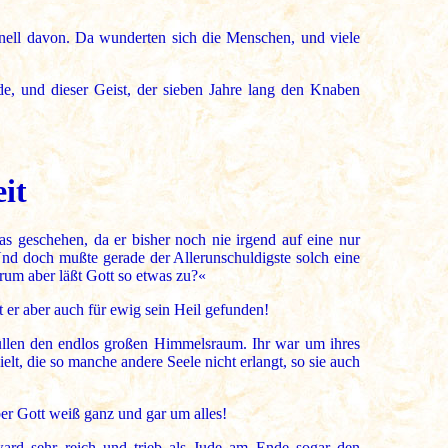
hnell davon. Da wunderten sich die Menschen, und viele
de, und dieser Geist, der sieben Jahre lang den Knaben
it
geschehen, da er bisher noch nie irgend auf eine nur
Und doch mußte gerade der Allerunschuldigste solch eine
rum aber läßt Gott so etwas zu?«
t er aber auch für ewig sein Heil gefunden!
rfüllen den endlos großen Himmelsraum. Ihr war um ihres
elt, die so manche andere Seele nicht erlangt, so sie auch
er Gott weiß ganz und gar um alles!
ard sehr reich und trieb als Jude am Ende sogar den