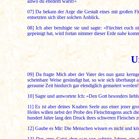
allwo du ehedem warst!«
07]
Da bekam der Arge die Gestalt eines mit großen Fl
entsetzten sich über solchen Anblick.
08]
Ich aber beruhigte sie und sagte: »Fürchtet euch 
gepeinigt hat, wird fortan nimmer dieser Erde nahe kom
U
09]
Da fragte Mich aber der Vater des nun ganz kerng
scheinbare Weise gesündigt hat, so wie sich überhaupt 
geraume Zeit hindurch gar elendiglich gemartert werden
10]
Sagte und antwortete Ich: »Den Gott besonders liebha
11]
Es ist aber deines Knaben Seele aus einer jener gro
Heiles willen nebst der Probe des Fleischtragens auch die
hundert Jahre lang den Druck ihres schweren Fleisches zu
12]
Gaube es Mir: Die Menschen wissen es nicht und könn
13]
Der arge Geist aber war vor achtzig Jahren ein 