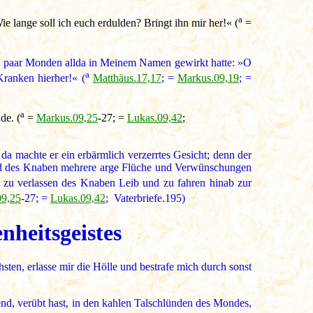
a
e lange soll ich euch erdulden? Bringt ihn mir her!« (
=
in paar Monden allda in Meinem Namen gewirkt hatte: »O
a
Kranken hierher!« (
Matthäus.17,17
; =
Markus.09,19
; =
a
de. (
=
Markus.09,25
-27; =
Lukas.09,42
;
da machte er ein erbärmlich verzerrtes Gesicht; denn der
Mund des Knaben mehrere arge Flüche und Verwünschungen
h zu verlassen des Knaben Leib und zu fahren hinab zur
09,25
-27; =
Lukas.09,42
; Vaterbriefe.195)
nheitsgeistes
sten, erlasse mir die Hölle und bestrafe mich durch sonst
iend, verübt hast, in den kahlen Talschlünden des Mondes,