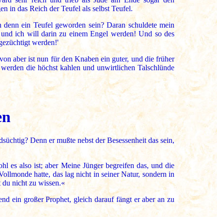
n in das Reich der Teufel als selbst Teufel.
ch denn ein Teufel geworden sein? Daran schuldete mein
, und ich will darin zu einem Engel werden! Und so des
 gezüchtigt werden!'
von aber ist nun für den Knaben ein guter, und die früher
 werden die höchst kahlen und unwirtlichen Talschlünde
en
üchtig? Denn er mußte nebst der Besessenheit das sein,
l es also ist; aber Meine Jünger begreifen das, und die
lmonde hatte, das lag nicht in seiner Natur, sondern in
t du nicht zu wissen.«
nd ein großer Prophet, gleich darauf fängt er aber an zu