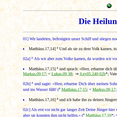
Die Heilun
01]
Wir landeten, befestigten unser Schiff und stiegen n
a
Matthäus.17,14
]
Und als sie zu dem Volk kamen, tra
a
02a]
Als wir aber zum Volke kamen, da wurden wir von 
a
Matthäus.17,15
]
und sprach: »Herr, erbarme dich übe
Markus.09,17
; =
Lukas.09,38
; ⇒
jl.ev05.240,02b
*; Vate
a
02b]
und sagte: »Herr, erbarme Dich über meinen Sohn, 
a
und ins Wasser fällt! (
Matthäus.17,15
; =
Markus.09,17
a
Matthäus.17,16
]
und ich habe ihn zu deinen Jüngern
02c]
Als erst vor nicht gar langer Zeit Deine Jünger hie
a
aber sie konnten ihm nicht helfen.« (
Matthäus.17,16
*; 