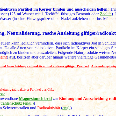
dioaktiven Partikel im Körper binden und ausscheiden helfen:
Trin
sser (125 ml Wasser mit 1 Teelöffel flüssiges Bentonit oder
Zeolith
).
Wasser (in eine Einwegspritze ohne Nadel aufziehen und ins Mäulch
g, Neutralisierung, rasche Ausleitung giftiger/radioakt.
ußen kann lediglich verhindern, dass sich radioaktives Jod in Schildd
ht. Da alle Arten von radioaktiven Partikeln im Körper ein ständiges Str
ls möglich zu binden und auszuleiten. Folgende Naturprodukte weisen
Ne
eln!
) auf
, besitzen aber darüber hinaus weitere vielfältige Gesundheit
und Ausscheidung radioaktiver und anderer giftiger Partikel
|
Anwendungsbeisp
eitung radioaktiver Partikel u.a. Gifte
isse
h anwendbare
Magnesiumchlorid
zur
Bindung und Ausscheidung radio
Strahlenschutz (engl.)
)
on Schwermetallen und
Radioaktivität
(
engl.
)