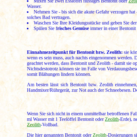
Mixen Sie zwei Esslöffel flüssiges Bentonit oder
Zeol
Wasser.
Nehmen Sie - bis sich die akute Gefahr verzogen hat
solches Bad vertragen.
Waschen Sie Ihre Kleidungsstücke und geben Sie de
Spülen Sie f
risches Gemüse
immer in einer Bentonit
Einnahmezeitpunkt für Bentonit bzw. Zeolith:
sie kö
wenn es sein muss, auch nachts eingenommen werden. Da
geachtet werden, dass Bentonit und Zeolith - damit sie 
Nichtsdestotrotz können sie im Falle von Verdauungsbes
somit Blähungen lindern können.
Am besten lässt sich Bentonit bzw. Zeolith einnehm
Handmixer/Rührgerät, zur Not auch der Schneebesen. De
Wenn Sie sich nicht in einem unmittelbar betroffenen F
ml Wasser mit 1 Teelöffel Bentonit oder
Zeolith
-Erde), n
Zeolith
-Vollbad.
Die hier genannten Bentonit oder
Zeolith
-Dosierungen si