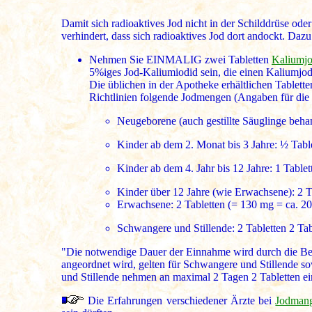
Damit sich radioaktives Jod nicht in der Schilddrüse oder
verhindert, dass sich radioaktives Jod dort andockt. Daz
Nehmen Sie EINMALIG zwei Tabletten
Kaliumjo
5%iges Jod-Kaliumiodid sein, die einen Kaliumjo
Die üblichen in der Apotheke erhältlichen Tablette
Richtlinien folgende Jodmengen (Angaben für di
Neugeborene (auch gestillte Säuglinge behan
Kinder ab dem 2. Monat bis 3 Jahre: ½ Table
Kinder ab dem 4. Jahr bis 12 Jahre: 1 Tablet
Kinder über 12 Jahre (wie Erwachsene): 2 T
Erwachsene: 2 Tabletten (= 130 mg = ca. 2
Schwangere und Stillende: 2 Tabletten 2 Tab
"Die notwendige Dauer der Einnahme wird durch die Be
angeordnet wird, gelten für Schwangere und Stillende 
und Stillende nehmen an maximal 2 Tagen 2 Tabletten ein
Die Erfahrungen verschiedener Ärzte bei
Jodmang