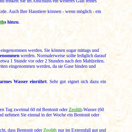
d trinken Sie im Anschluss ein weiteres Glas reines
Erde. Auch Ihre Haustiere können - wenn möglich - ein
ith
s hinzu
.
 eingenommen werden. Sie können sogar mittags und
ingenommen
werden. Normalerweise sollte lediglich darauf
 etwa 1 Stunde vor oder 2 Stunden nach den Mahlzeiten.
zeiten eingenommen werden, da sie Gase binden und
 warmes Wasser einrührt
. Sehr gut eignet sich dazu ein
eden Tag zweimal 60 ml Bentonit oder
Zeolith
-Wasser (60
und nehmen Sie einmal in der Woche ein Bentonit oder
cht, dass Bentonit oder
Zeolith
nur im Extremfall gut und