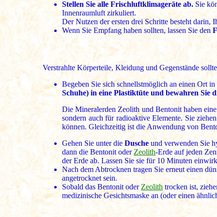
Stellen Sie alle Frischluftklimageräte ab.
Sie kön
Innenraumluft zirkuliert.
Der Nutzen der ersten drei Schritte besteht darin,
Wenn Sie Empfang haben sollten, lassen Sie den
F
Verstrahlte Körperteile, Kleidung und Gegenstände sollt
Begeben Sie sich schnellstmöglich an einen Ort in
Schuhe) in eine Plastiktüte und bewahren Sie di
Die Mineralerden Zeolith und Bentonit haben eine
sondern auch für radioaktive Elemente. Sie ziehe
können. Gleichzeitig ist die Anwendung von Benton
Gehen Sie unter die
Dusche
und verwenden Sie hyd
dann die Bentonit oder
Zeolith
-Erde auf jeden Zen
der Erde ab. Lassen Sie sie für 10 Minuten einwi
Nach dem Abtrocknen tragen Sie erneut einen dünn
angetrocknet sein.
Sobald das Bentonit oder
Zeolith
trocken ist, zieh
medizinische Gesichtsmaske an (oder einen ähnli