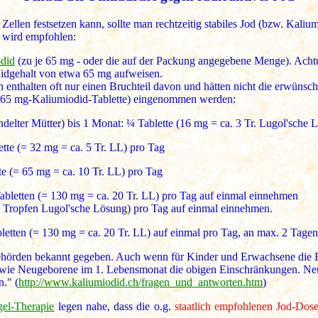
 Zellen festsetzen kann, sollte man rechtzeitig stabiles Jod (bzw. Kali
u wird empfohlen:
did
(zu je 65 mg - oder die auf der Packung angegebene Menge). Achtu
didgehalt von etwa 65 mg aufweisen.
n enthalten oft nur einen Bruchteil davon und hätten nicht die erwünscht
e 65 mg-Kaliumiodid-Tablette) eingenommen werden:
delter Mütter) bis 1 Monat: ¼ Tablette (16 mg = ca. 3 Tr. Lugol'sche 
tte (= 32 mg = ca. 5 Tr. LL) pro Tag
te (= 65 mg = ca. 10 Tr. LL) pro Tag
abletten (= 130 mg = ca. 20 Tr. LL) pro Tag auf einmal einnehmen
0 Tropfen Lugol'sche Lösung) pro Tag auf einmal einnehmen.
letten (= 130 mg = ca. 20 Tr. LL) auf einmal pro Tag, an max. 2 Tagen
hörden bekannt gegeben. Auch wenn für Kinder und Erwachsene die Ei
sowie Neugeborene im 1. Lebensmonat die obigen Einschränkungen. Ne
." (
http://www.kaliumiodid.ch/fragen_und_antworten.htm
)
el-Therapie
legen nahe, dass die o.g.
staatlich empfohlenen Jod-Dos