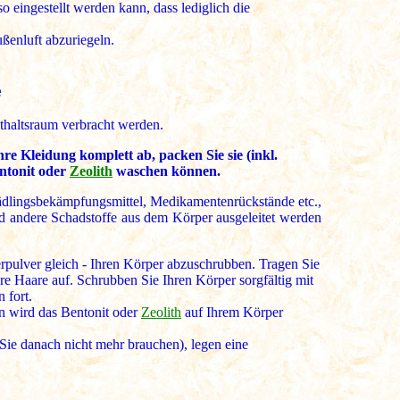
 eingestellt werden kann, dass lediglich die
ßenluft abzuriegeln.
e
nthaltsraum verbracht werden.
hre Kleidung komplett ab, packen Sie sie (inkl.
entonit oder
Zeolith
waschen können.
hädlingsbekämpfungsmittel, Medikamentenrückstände etc.,
nd andere Schadstoffe aus dem Körper ausgeleitet werden
rpulver gleich - Ihren Körper abzuschrubben. Tragen Sie
re Haare auf. Schrubben Sie Ihren Körper sorgfältig mit
 fort.
n wird das Bentonit oder
Zeolith
auf Ihrem Körper
Sie danach nicht mehr brauchen), legen eine