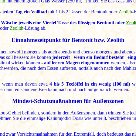
ith
mit einem großen Glas Wasser (250 ml). Trinken Sie das Glas aus un
 -
jeden Tag ein Vollbad
mit 1 bis 2 Tassen der Bentonit oder
Zeolith
-
r
Wäsche jeweils eine Viertel Tasse des flüssigen Bentonit oder
Zeol
 oder
Zeolith
-Lösung ab.
Einnahmezeitpunkt für Bentonit bzw. Zeolith
nnen sowohl morgens als auch abends und ebenso morgens und abends
s soll heissen: sie können
jederzeit - wenn ein Bedarf besteht - e
optimal wirken können -
auf leeren Magen eingenommen
werden, also
chwerden, die nach dem Essen auftreten, notfalls auch nach den Mahl
en, wenn man davon etwa
4 bis 5 Teelöffel in ein wenig (100 ml)
r dann entstandene Brei kann nach und nach aufgebraucht werden.
Mindest-Schutzmaßnahmen für Außenzonen
allout-Gebiet befinden, sondern in den Außenzonen, dann trinken Sie j
ehmen Sie die einmalige Kaliumjodid-Dosis wie unter 8. beschrieben 
nd zwar Vorsichtsmaßnahmen für den Extremfall, doch bedeutet das ni