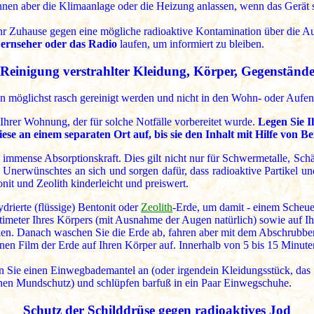
nen aber die Klimaanlage oder die Heizung anlassen, wenn das Gerät so
 Ihr Zuhause gegen eine mögliche radioaktive Kontamination über die Au
ernseher oder das Radio
laufen, um informiert zu bleiben.
Reinigung verstrahlter Kleidung, Körper, Gegenständ
en möglichst rasch gereinigt werden und nicht in den Wohn- oder Aufe
 Ihrer Wohnung, der für solche Notfälle vorbereitet wurde.
Legen Sie I
ese an einem separaten Ort auf, bis sie den Inhalt mit Hilfe von B
 immense Absorptionskraft. Dies gilt nicht nur für Schwermetalle, Sc
n Unerwünschtes an sich und sorgen dafür, dass radioaktive Partikel u
it und Zeolith kinderleicht und preiswert.
rierte (flüssige) Bentonit oder
Zeolith
-Erde, um damit - einem Scheue
timeter Ihres Körpers (mit Ausnahme der Augen natürlich) sowie auf Ih
rken. Danach waschen Sie die Erde ab, fahren aber mit dem Abschrubben
en Film der Erde auf Ihren Körper auf. Innerhalb von 5 bis 15 Minute
en Sie einen Einwegbademantel an (oder irgendein Kleidungsstück, das 
chen Mundschutz) und schlüpfen barfuß in ein Paar Einwegschuhe.
Schutz der Schilddrüse gegen radioaktives Jod