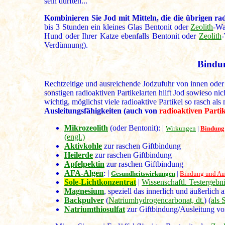
sein dürften...
Kombinieren Sie Jod mit Mitteln, die die übrigen ra
bis 3 Stunden ein kleines Glas Bentonit oder
Zeolith
-Wa
Hund oder Ihrer Katze ebenfalls Bentonit oder
Zeolith
-
Verdünnung).
Bindun
Rechtzeitige und ausreichende Jodzufuhr von innen oder a
sonstigen radioaktiven Partikelarten hilft Jod sowieso nic
wichtig, möglichst viele radioaktive Partikel so rasch a
Ausleitungsfähigkeiten (auch von
radioaktiven Partik
Mikrozeolith
(oder Bentonit): |
Wirkungen
|
Bindung 
(engl.)
Aktivkohle
zur raschen Giftbindung
Heilerde
zur raschen Giftbindung
Apfelpektin
zur raschen Giftbindung
AFA-Algen
: |
Gesundheitswirkungen
|
Bindung und Ausl
Sole-Lichtkonzentrat
|
Wissenschaftl. Testergebn
Magnesium
, speziell das innerlich und äußerlic
Backpulver
(
Natriumhydrogencarbonat, dt.
) (
als 
Natriumthiosulfat
zur Giftbindung/Ausleitung v