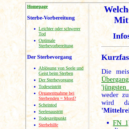
Homepage
Welche
Sterbe-Vorbereitung
Mit
Leichter oder schwerer
Tod
Info
Optimale
Sterbevorbereitung
Kurzfas
Der Sterbevorgang
Ablösung von Seele und
Die meis
Geist beim Sterben
Übergang
Der Sterbevorgang
'jüngsten 
Todeseintritt
Organentnahme bei
weder z
Sterbenden = Mord?
wird 
Scheintod
'Mittelre
Seelenaustritt
Todeszeitpunkt
FN 1
Sterbehilfe