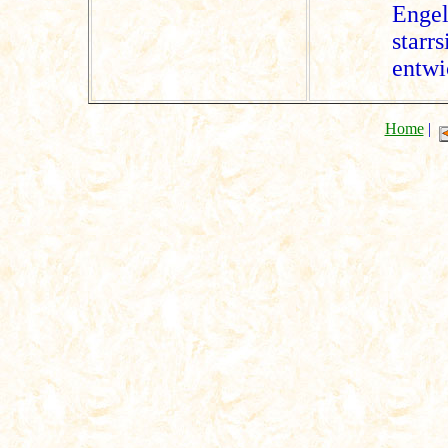
Enge
starr
entwi
Home
|