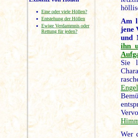
hölli
Eine oder viele Höllen?
Entstehung der Höllen
Am l
Ewige Verdammnis oder
jene 
Rettung für jeden?
und 
ihn 
Aufga
Sie 
Char
rasch
Engel
Bem
entsp
Ver
Himm
Wer 