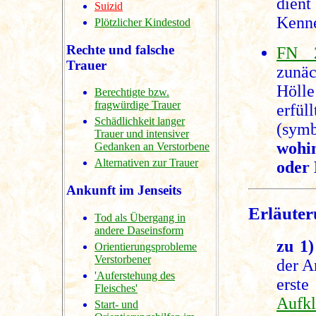
dient
Suizid
Kenne
Plötzlicher Kindestod
Rechte und falsche
FN 
Trauer
zunä
Höll
Berechtigte bzw.
fragwürdige Trauer
erfül
Schädlichkeit langer
(sym
Trauer und intensiver
wohi
Gedanken an Verstorbene
Alternativen zur Trauer
oder 
Ankunft im Jenseits
Erläuter
Tod als Übergang in
andere Daseinsform
zu 1)
Orientierungsprobleme
Verstorbener
der A
'Auferstehung des
erst
Fleisches'
Aufkl
Start- und