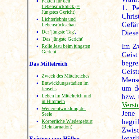
Fakten für den
1. Pe
Lebensrückblick (=
Jüngstes Gericht)
Chris
Lichterlebnis und
Gefän
Lebensrückschau
Diese
Der 'jüngste Tag'
,
'
Das 'jüngste Gericht'
Im Zw
Rolle Jesu beim jüngsten
Gericht
Geis
begr
Das Mittelreich
Geist
Zweck des Mittelreiches
Mens
Entwicklungsstadien im
um do
Jenseits
bzw. 
Leben im Mittelreich und
in Himmeln
Verst
Weiterentwicklung der
Jene
Seele
begr
Körperliche Wiedergeburt
(Reinkarnation)
Zwisc
letz
Existenz von Höllen