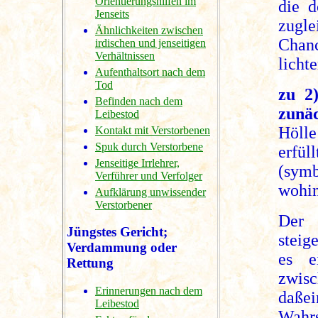
Orientierungshilfen im
die d
Jenseits
zugle
Ähnlichkeiten zwischen
Chanc
irdischen und jenseitigen
Verhältnissen
licht
Aufenthaltsort nach dem
Tod
zu 2
Befinden nach dem
zunä
Leibestod
Höll
Kontakt mit Verstorbenen
Spuk durch Verstorbene
erfü
Jenseitige Irrlehrer,
(symb
Verführer und Verfolger
wohin
Aufklärung unwissender
Verstorbener
Der 
Jüngstes Gericht;
steig
Verdammung oder
es e
Rettung
zwis
Erinnerungen nach dem
daßei
Leibestod
Wahr