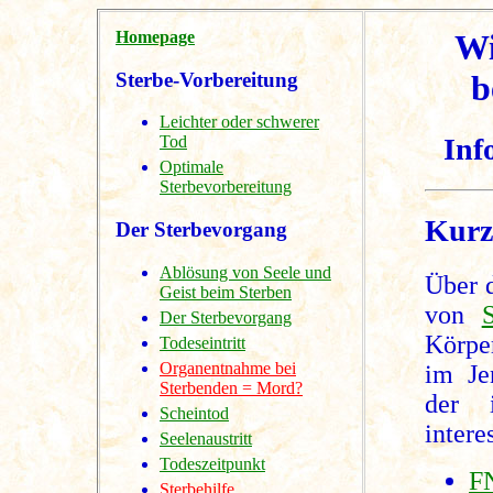
Homepage
Wi
Sterbe-Vorbereitung
b
Leichter oder schwerer
Tod
Inf
Optimale
Sterbevorbereitung
Kurz
Der Sterbevorgang
Ablösung von Seele und
Über 
Geist beim Sterben
von
Der Sterbevorgang
Körpe
Todeseintritt
Organentnahme bei
im Je
Sterbenden = Mord?
der 
Scheintod
intere
Seelenaustritt
Todeszeitpunkt
F
Sterbehilfe