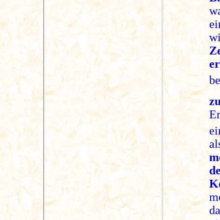
wa
ei
w
Z
er
be
z
E
e
a
m
d
K
m
d