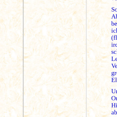
S
A
be
i
(f
i
s
Le
Ve
gr
El
U
O
Hi
a