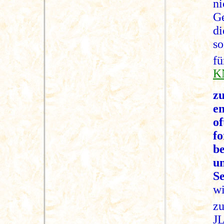
ni
Ge
di
so
fü
K
z
e
o
f
b
u
S
wi
zu
J