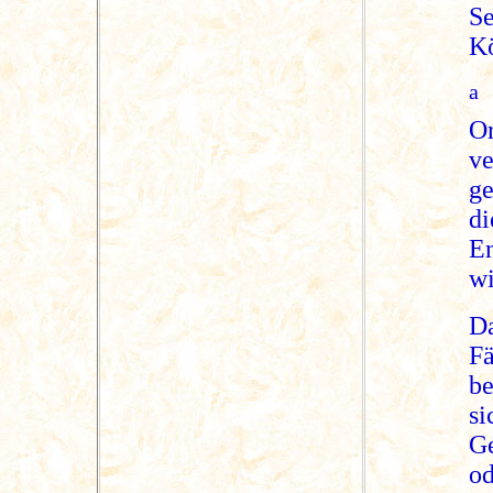
S
Kö
a
O
v
ge
di
E
wi
D
F
b
s
Ge
o