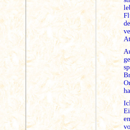
l
F
d
ve
At
Au
ge
sp
B
O
ha
I
E
e
vo