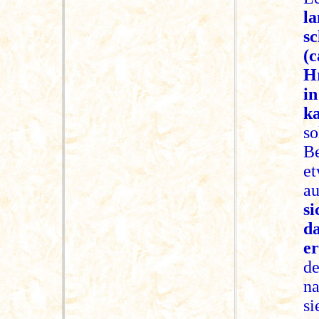
l
s
(
H
i
ka
so
B
e
a
s
d
er
de
na
s