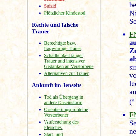
Suizid
N
Plötzlicher Kindestod
Se
Rechte und falsche
Trauer
F
a
Berechtigte bzw.
fragwürdige Trauer
Z
Schädlichkeit langer
a
Trauer und intensiver
s
Gedanken an Verstorbene
Alternativen zur Trauer
v
l
Ankunft im Jenseits
an
Tod als Übergang in
a
(
andere Daseinsform
Orientierungsprobleme
F
Verstorbener
S
'Auferstehung des
Fleisches'
ne
Start- und