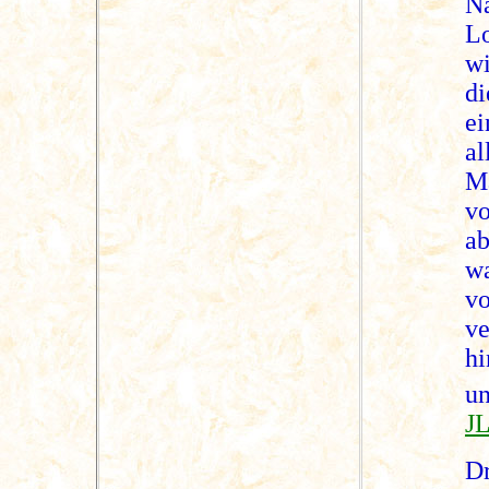
N
L
w
di
ei
a
M
v
ab
wa
v
ve
h
u
JL
D