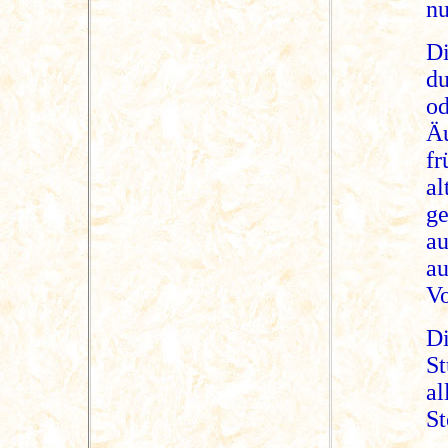
nu
D
du
o
Äu
fr
a
g
a
a
Vo
D
St
a
St