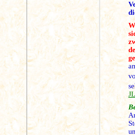
V
d
We
si
z
de
ge
a
vo
se
JL
B
A
St
un