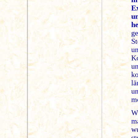
E
u
he
ge
S
un
Ko
u
k
l
un
mo
W
ma
w
s