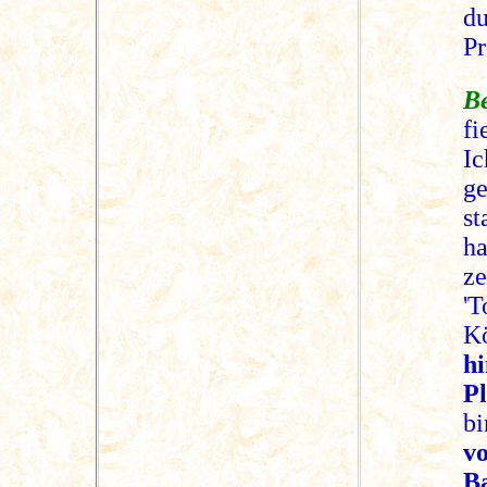
du
Pr
Be
fi
Ic
ge
st
ha
z
'
Kö
h
Pl
b
v
B