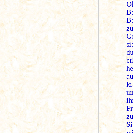
Oh
Be
B
z
Ge
s
du
er
he
a
k
un
ih
Fr
zu
Si
wi