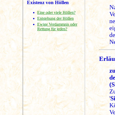
Existenz von Höllen
Na
Eine oder viele Höllen?
V
Entstehung der Höllen
ne
Ewige Verdammnis oder
ei
Rettung für jeden?
de
N
Erläu
zu
d
(S
Zu
'
S
Kö
Ve