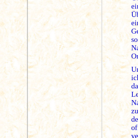
ei
Ü
ei
Ge
s
Na
Or
U
ic
d
L
N
zu
d
o
ve