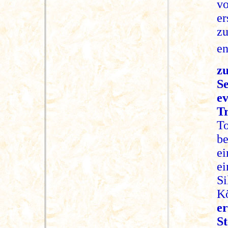
v
er
zu
en
z
S
e
T
To
be
ei
ei
Si
K
e
S