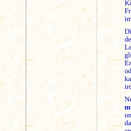
K
F
im
Di
d
L
gl
E
o
ka
ir
N
m
un
da
er