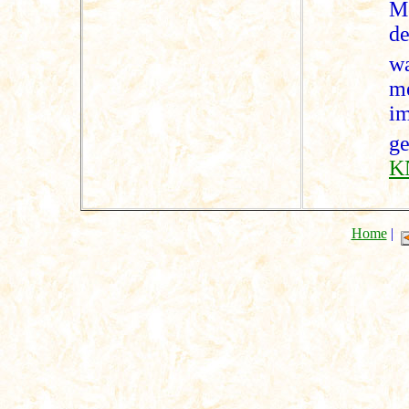
M
d
w
me
im
ge
K
Home
|