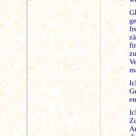
G
g
fr
z
fi
z
V
m
I
Ge
en
I
Zu
An