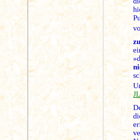
di
h
P
vo
zu
e
»
n
s
U
JL
D
d
e
v