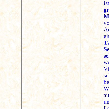
is
g
M
vo
Au
T
S
se
we
V
sc
b
W
au
u
Le