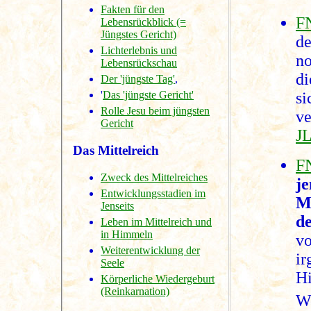
Fakten für den
F
Lebensrückblick (=
Jüngstes Gericht)
de
Lichterlebnis und
no
Lebensrückschau
di
Der 'jüngste Tag'
,
s
'
Das 'jüngste Gericht'
Rolle Jesu beim jüngsten
v
Gericht
JL
Das Mittelreich
F
Zweck des Mittelreiches
je
Entwicklungsstadien im
M
Jenseits
d
Leben im Mittelreich und
in Himmeln
vo
Weiterentwicklung der
i
Seele
H
Körperliche Wiedergeburt
(Reinkarnation)
We