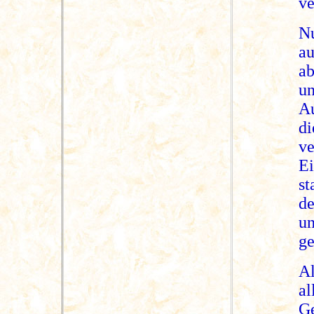
ve
N
a
a
u
Au
d
v
E
s
d
u
ge
Al
a
G