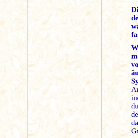
D
d
w
fa
W
m
v
äu
S
A
in
du
d
d
G