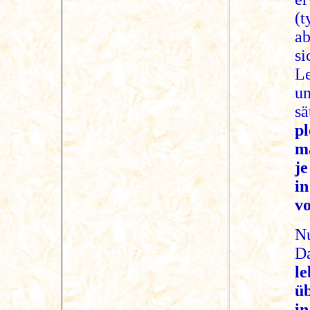
(
ab
si
L
u
s
p
ma
j
i
v
N
D
l
üb
i