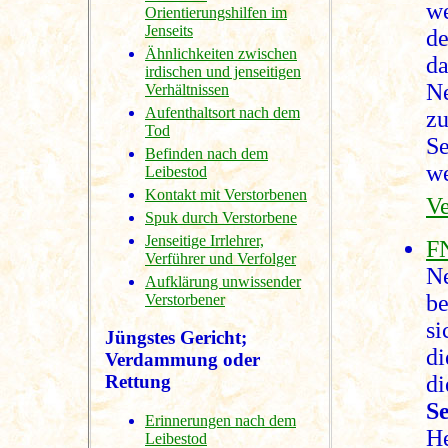
w
Orientierungshilfen im
Jenseits
de
Ähnlichkeiten zwischen
da
irdischen und jenseitigen
N
Verhältnissen
Aufenthaltsort nach dem
zu
Tod
S
Befinden nach dem
w
Leibestod
Kontakt mit Verstorbenen
Ve
Spuk durch Verstorbene
Jenseitige Irrlehrer,
F
Verführer und Verfolger
Ne
Aufklärung unwissender
be
Verstorbener
si
Jüngstes Gericht;
di
Verdammung oder
di
Rettung
S
Erinnerungen nach dem
He
Leibestod