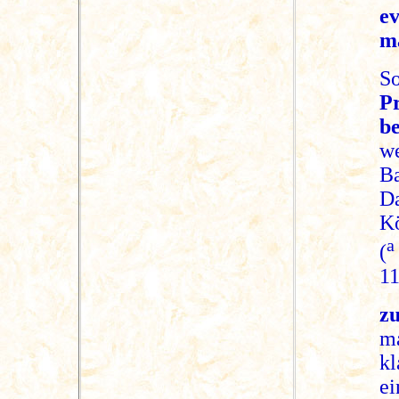
e
ma
S
P
b
w
Ba
Da
Kö
(
11
zu
m
kl
ei