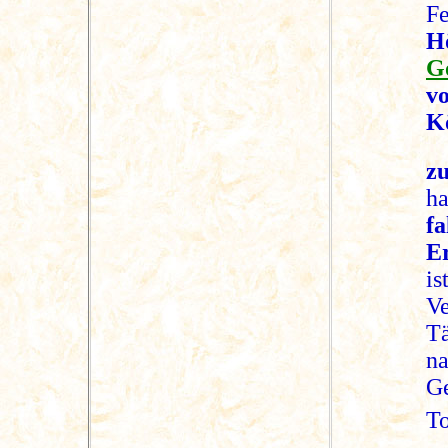
F
H
G
v
K
zu
h
f
E
i
V
T
n
Ge
To