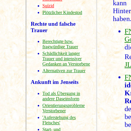
kann
Suizid
Hinte
Plötzlicher Kindestod
haben
Rechte und falsche
Trauer
F
Go
Berechtigte bzw.
di
fragwürdige Trauer
Schädlichkeit langer
R
Trauer und intensiver
JL
Gedanken an Verstorbene
Alternativen zur Trauer
F
Ankunft im Jenseits
i
K
Tod als Übergang in
andere Daseinsform
Re
Orientierungsprobleme
d
Verstorbener
b
'Auferstehung des
Fleisches'
be
Start- und