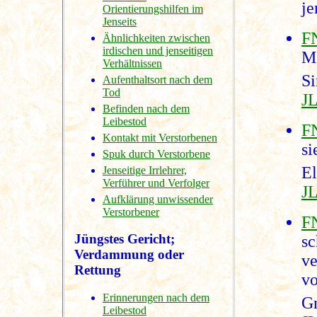
je
Orientierungshilfen im
Jenseits
F
Ähnlichkeiten zwischen
irdischen und jenseitigen
Me
Verhältnissen
S
Aufenthaltsort nach dem
Tod
JL
Befinden nach dem
Leibestod
F
Kontakt mit Verstorbenen
si
Spuk durch Verstorbene
E
Jenseitige Irrlehrer,
Verführer und Verfolger
J
Aufklärung unwissender
Verstorbener
F
Jüngstes Gericht;
s
Verdammung oder
v
Rettung
vo
Erinnerungen nach dem
G
Leibestod