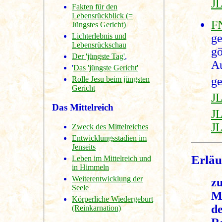
JL
Fakten für den
Lebensrückblick (=
F
Jüngstes Gericht)
ge
Lichterlebnis und
Lebensrückschau
g
Der 'jüngste Tag'
,
A
'
Das 'jüngste Gericht'
g
Rolle Jesu beim jüngsten
Gericht
J
Das Mittelreich
J
JL
Zweck des Mittelreiches
Entwicklungsstadien im
Jenseits
Erläu
Leben im Mittelreich und
in Himmeln
Weiterentwicklung der
zu
Seele
Mi
Körperliche Wiedergeburt
d
(Reinkarnation)