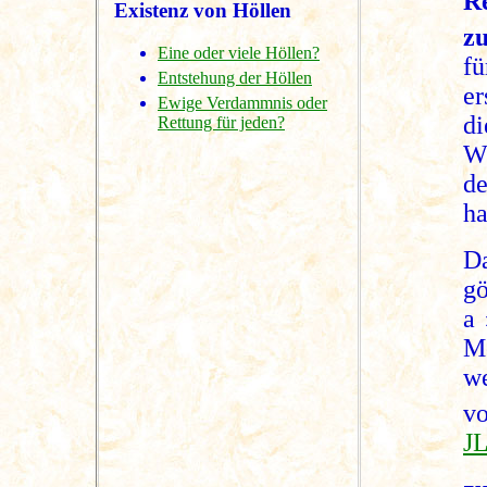
R
Existenz von Höllen
z
Eine oder viele Höllen?
fü
Entstehung der Höllen
er
Ewige Verdammnis oder
di
Rettung für jeden?
Wi
de
ha
D
gö
a 
Me
w
v
JL