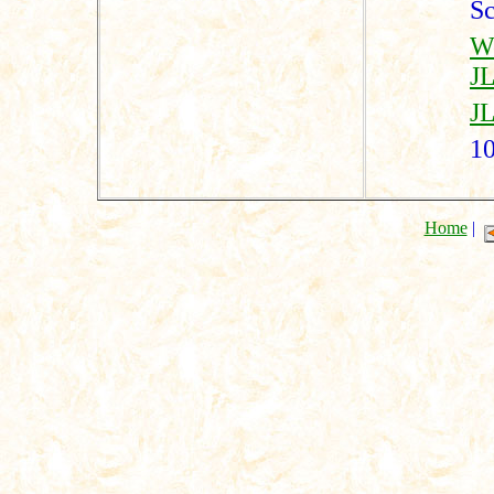
S
W
JL
J
1
Home
|