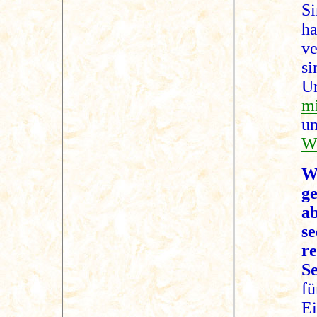
S
ha
v
s
U
m
u
We
W
g
a
s
r
Se
fü
E