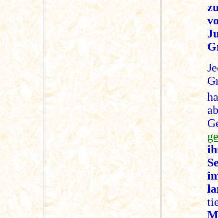
zu
v
Ju
G
J
Gr
h
a
Ge
ge
i
Se
i
l
ti
M