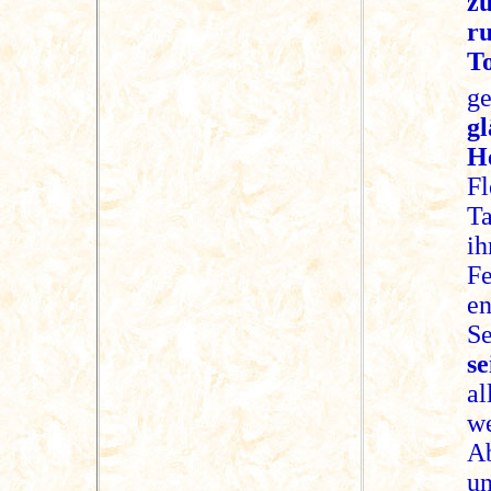
z
ru
T
g
g
He
Fl
Ta
i
F
e
Se
s
al
w
Ab
u