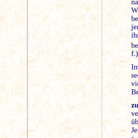
n
We
be
j
i
be
f.)
I
se
v
Be
z
v
ü
J
a