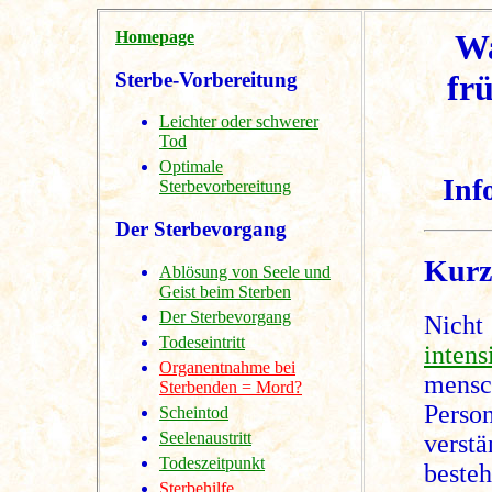
Homepage
Wa
Sterbe-Vorbereitung
frü
Leichter oder schwerer
Tod
Optimale
Inf
Sterbevorbereitung
Der Sterbevorgang
Kurz
Ablösung von Seele und
Geist beim Sterben
Der Sterbevorgang
Nicht
Todeseintritt
inten
Organentnahme bei
mensc
Sterbenden = Mord?
Pers
Scheintod
Seelenaustritt
verst
Todeszeitpunkt
besteh
Sterbehilfe