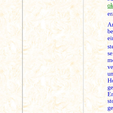
ok
er
A
be
e
st
se
me
ve
u
H
ge
En
s
ge