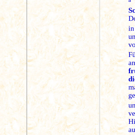
S
Do
in
u
v
F
an
f
d
ma
g
u
v
H
a