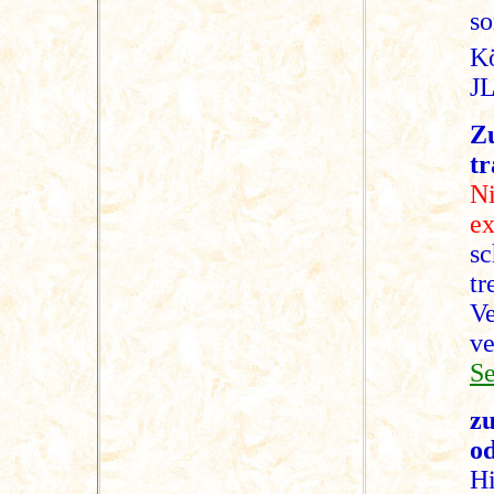
so
Kö
JL
Z
tr
N
e
sc
tr
V
v
Se
zu
o
Hi