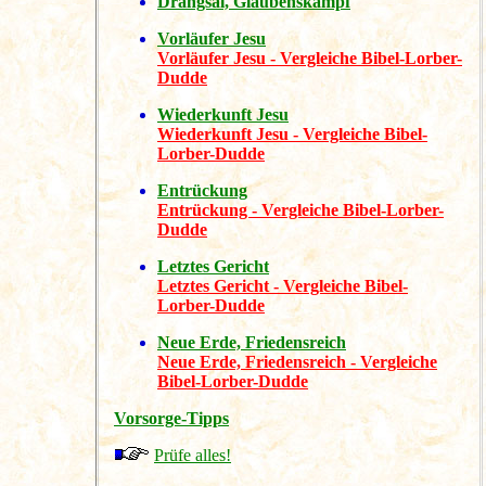
Drangsal, Glaubenskampf
Vorläufer Jesu
Vorläufer Jesu - Vergleiche Bibel-Lorber-
Dudde
Wiederkunft Jesu
Wiederkunft Jesu - Vergleiche Bibel-
Lorber-Dudde
Entrückung
Entrückung - Vergleiche Bibel-Lorber-
Dudde
Letztes Gericht
Letztes Gericht - Vergleiche Bibel-
Lorber-Dudde
Neue Erde, Friedensreich
Neue Erde, Friedensreich - Vergleiche
Bibel-Lorber-Dudde
Vorsorge-Tipps
Prüfe alles!