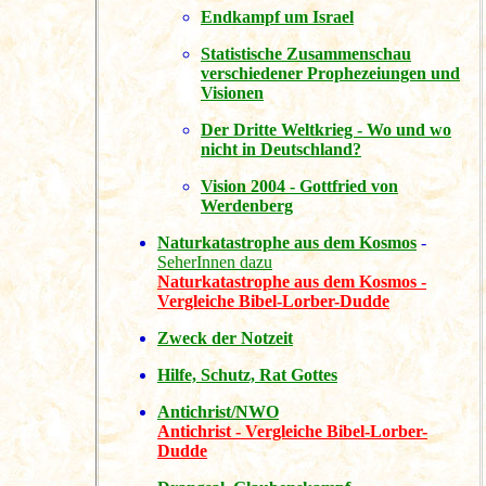
Endkampf um Israel
Statistische Zusammenschau
verschiedener Prophezeiungen und
Visionen
Der Dritte Weltkrieg - Wo und wo
nicht in Deutschland?
Vision 2004 - Gottfried von
Werdenberg
Naturkatastrophe aus dem Kosmos
-
SeherInnen dazu
Naturkatastrophe aus dem Kosmos -
Vergleiche Bibel-Lorber-Dudde
Zweck der Notzeit
Hilfe, Schutz, Rat Gottes
Antichrist/NWO
Antichrist - Vergleiche Bibel-Lorber-
Dudde