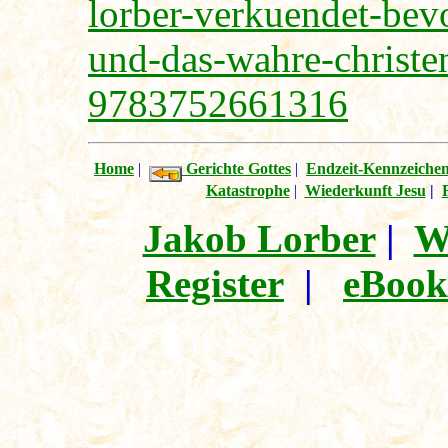
lorber-verkuendet-bev
und-das-wahre-christe
9783752661316
Home
|
Gerichte Gottes
|
Endzeit-Kennzeiche
Katastrophe
|
Wiederkunft Jesu
|
Jakob Lorber
|
W
Register
|
eBook