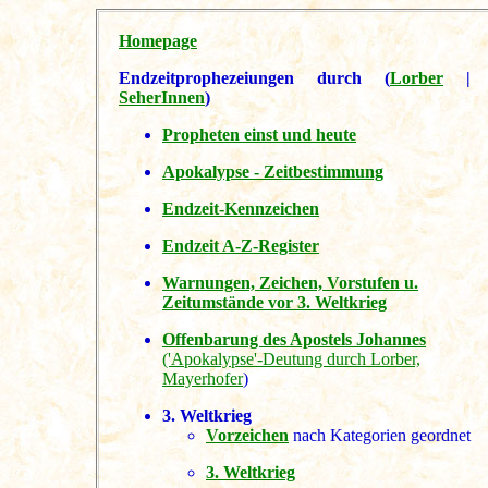
Homepage
Endzeitprophezeiungen durch (
Lorber
|
SeherInnen
)
Propheten einst und heute
Apokalypse - Zeitbestimmung
Endzeit-Kennzeichen
Endzeit A-Z-Register
Warnungen, Zeichen, Vorstufen u.
Zeitumstände vor 3. Weltkrieg
Offenbarung des Apostels Johannes
('Apokalypse'-Deutung durch Lorber,
Mayerhofer
)
3. Weltkrieg
Vorzeichen
nach Kategorien geordnet
3. Weltkrieg