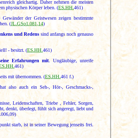
henreich gleichartig. Daher nehmen die meisten
rem physischen Körper leben. (
ES.HH.
461)
e Gewänder der Geistwesen zeigen bestimmte
hen. (
JL.GSo1.081,14
)
enkens und Redens
sind anfangs noch genauso
l! - besitzt. (
ES.HH.
461)
eine Erfahrungen mit
. Ungläubige, unreife
ES.HH.
461)
seits mit übernommen. (
ES.HH.
461 f.)
hat also auch ein Seh-, Hör-, Geschmacks-,
isse, Leidenschaften, Triebe , Fehler, Sorgen,
t, denkt, überlegt, fühlt sich angeregt, liebt und
.006,09)
t starb, ist in seiner Bewegung jenseits frei.