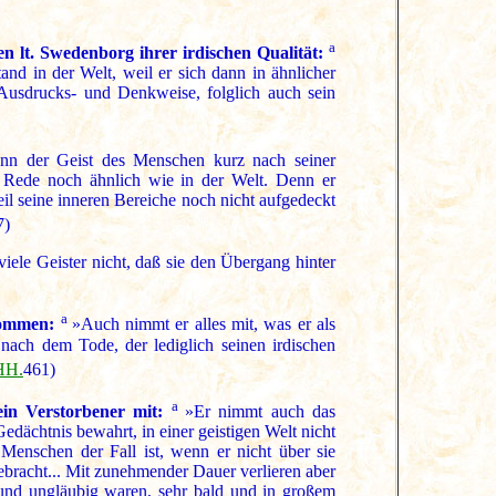
a
n lt. Swedenborg ihrer irdischen Qualität:
and in der Welt, weil er sich dann in ähnlicher
 Ausdrucks- und Denkweise, folglich auch sein
nn der Geist des Menschen kurz nach seiner
er Rede noch ähnlich wie in der Welt. Denn er
il seine inneren Bereiche noch nicht aufgedeckt
7)
iele Geister nicht, daß sie den Übergang hinter
a
enommen:
»Auch nimmt er alles mit, was er als
nach dem Tode, der lediglich seinen irdischen
HH.
461)
a
in Verstorbener mit:
»Er nimmt auch das
 Gedächtnis bewahrt, in einer geistigen Welt nicht
Menschen der Fall ist, wenn er nicht über sie
ebracht... Mit zunehmender Dauer verlieren aber
l und ungläubig waren, sehr bald und in großem