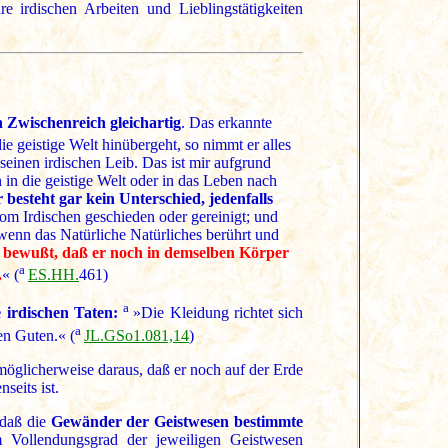
re irdischen Arbeiten und Lieblingstätigkeiten
 Zwischenreich gleichartig
. Das erkannte
e geistige Welt hinübergeht, so nimmt er alles
einen irdischen Leib. Das ist mir aufgrund
n die geistige Welt oder in das Leben nach
 besteht gar kein Unterschied, jedenfalls
vom Irdischen geschieden oder gereinigt; und
 wenn das Natürliche Natürliches berührt und
r bewußt, daß er noch in demselben Körper
a
.
« (
ES.HH.
461)
a
e irdischen Taten:
»Die Kleidung richtet sich
a
en Guten.« (
JL.GSo1.081,14
)
r möglicherweise daraus, daß er noch auf der Erde
seits ist.
 daß die
Gewänder der Geistwesen bestimmte
 Vollendungsgrad der jeweiligen Geistwesen