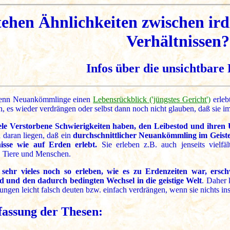
tehen Ähnlichkeiten zwischen ird
Verhältnissen?
Infos über die unsichtbare 
wenn Neuankömmlinge einen
Lebensrückblick ('jüngstes Gericht')
erlebt
, es wieder verdrängen oder selbst dann noch nicht glauben, daß sie im 
ele Verstorbene Schwierigkeiten haben, den Leibestod und ihren 
h daran liegen, daß ein
durchschnittlicher Neuankömmling im Geist
nisse wie auf Erden erlebt.
Sie erleben z.B. auch jenseits vielfä
, Tiere und Menschen.
e sehr vieles noch so erleben, wie es zu Erdenzeiten war, ersc
d und den dadurch bedingten Wechsel in die geistige Welt
. Daher 
ngen leicht falsch deuten bzw. einfach verdrängen, wenn sie nichts in
assung der Thesen: