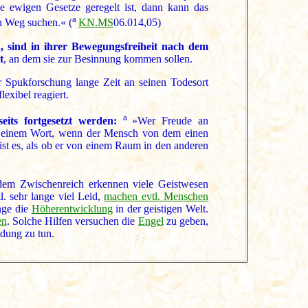
 ewigen Gesetze geregelt ist, dann kann das
a
n Weg suchen.« (
KN.MS
06.014,05)
, sind in ihrer Bewegungsfreiheit nach dem
t
, an dem sie zur Besinnung kommen sollen.
er Spukforschung lange Zeit an seinen Todesort
lexibel reagiert.
a
eits fortgesetzt werden:
»Wer Freude an
mit einem Wort, wenn der Mensch von dem einen
ist es, als ob er von einem Raum in den anderen
dem Zwischenreich erkennen viele Geistwesen
l. sehr lange viel Leid,
machen evtl. Menschen
nge die
Höherentwicklung
in der geistigen Welt.
en
. Solche Hilfen versuchen die
Engel
zu geben,
dung zu tun.