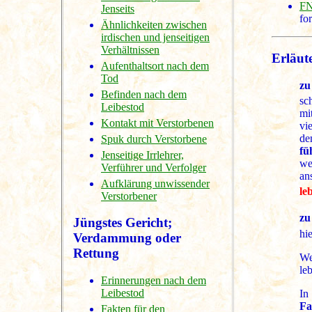
FN
Jenseits
for
Ähnlichkeiten zwischen
irdischen und jenseitigen
Verhältnissen
Erläute
Aufenthaltsort nach dem
Tod
zu
Befinden nach dem
sc
Leibestod
mi
Kontakt mit Verstorbenen
vi
de
Spuk durch Verstorbene
fü
Jenseitige Irrlehrer,
we
Verführer und Verfolger
an
Aufklärung unwissender
le
Verstorbener
zu
Jüngstes Gericht;
hi
Verdammung oder
Rettung
We
le
Erinnerungen nach dem
Leibestod
In
Fa
Fakten für den