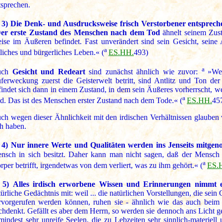
tsprechen.
 3)
Die Denk- und Ausdrucksweise frisch Verstorbener entspreche
er erste Zustand des Menschen nach dem Tod
ähnelt seinem Zust
ise im Äußeren befindet. Fast unverändert sind sein Gesicht, seine
a
ttliches und bürgerliches Leben.« (
ES.HH.
493)
a
uch
Gesicht und Redeart
sind zunächst ähnlich wie zuvor:
»We
ferweckung zuerst die Geisterwelt betritt, sind Antlitz und Ton d
findet sich dann in einem Zustand, in dem sein Äußeres vorherrscht, we
a
nd. Das ist des Menschen erster Zustand nach dem Tode.« (
ES.HH.
45
ch wegen dieser Ähnlichkeit mit den irdischen Verhältnissen glauben v
ch haben.
 4)
Nur innere Werte und Qualitäten werden ins Jenseits mitg
nsch in sich besitzt. Daher kann man nicht sagen, daß der Mensch 
a
rper betrifft, irgendetwas von dem verliert, was zu ihm gehört.« (
ES.
 5)
Alles irdisch erworbene Wissen und Erinnerungen nimmt e
türliche Gedächtnis mit:
weil ... die natürlichen Vorstellungen, die sein
rvorgerufen werden können, ruhen sie - ähnlich wie das auch beim 
chdenkt. Gefällt es aber dem Herrn, so werden sie dennoch ans Licht g
mindest sehr unreife Seelen, die zu Lebzeiten sehr sinnlich-materiel