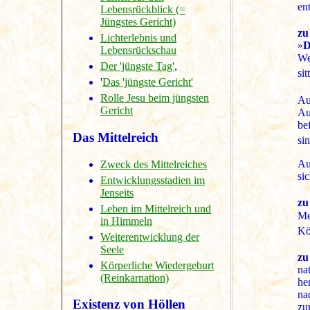
en
Lebensrückblick (=
Jüngstes Gericht)
zu
Lichterlebnis und
»
D
Lebensrückschau
We
Der 'jüngste Tag'
,
si
'
Das 'jüngste Gericht'
Rolle Jesu beim jüngsten
A
Gericht
Au
be
Das Mittelreich
si
Au
Zweck des Mittelreiches
si
Entwicklungsstadien im
Jenseits
zu
Leben im Mittelreich und
Me
in Himmeln
Kö
Weiterentwicklung der
Seele
zu
Körperliche Wiedergeburt
na
(Reinkarnation)
he
na
Existenz von Höllen
zu