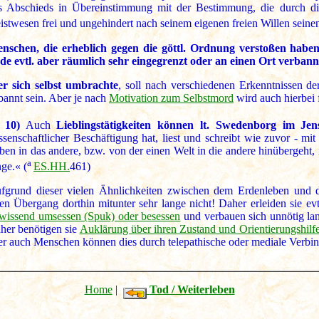
s Abschieds in Übereinstimmung mit der Bestimmung, die durch die
istwesen frei und ungehindert nach seinem eigenen freien Willen seine
nschen, die erheblich gegen die göttl. Ordnung verstoßen haben
de evtl. aber räumlich sehr eingegrenzt oder an einen Ort verbann
r sich selbst umbrachte
, soll nach verschiedenen Erkenntnissen d
bannt sein. Aber je nach
Motivation zum Selbstmord
wird auch hierbei f
 10)
Auch
Lieblingstätigkeiten können lt. Swedenborg im Jens
ssenschaftlicher Beschäftigung hat, liest und schreibt wie zuvor - 
ben in das andere, bzw. von der einen Welt in die andere hinübergeht, 
a
nge.« (
ES.HH.
461)
fgrund dieser vielen Ähnlichkeiten zwischen dem Erdenleben und 
ren Übergang dorthin mitunter sehr lange nicht! Daher erleiden sie evt
wissend umsessen (Spuk) oder besessen
und verbauen sich unnötig la
her benötigen sie
Auklärung über ihren Zustand und Orientierungshilf
er auch Menschen können dies durch telepathische oder mediale Verbin
Home
|
Tod / Weiterleben