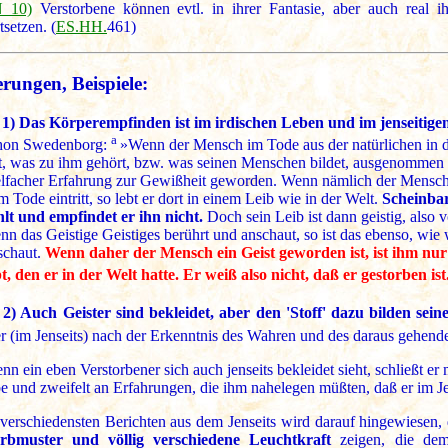
 10)
Verstorbene können evtl. in ihrer Fantasie, aber auch real ih
tsetzen. (
ES.HH.
461)
rungen, Beispiele:
 1)
Das Körperempfinden ist im irdischen Leben und im jenseitigen
a
hon Swedenborg:
»Wenn der Mensch im Tode aus der natürlichen in di
t, was zu ihm gehört, bzw. was seinen Menschen bildet, ausgenommen s
elfacher Erfahrung zur Gewißheit geworden. Wenn nämlich der Mensch i
m Tode eintritt, so lebt er dort in einem Leib wie in der Welt.
Scheinbar
hlt und empfindet er ihn nicht.
Doch sein Leib ist dann geistig, also 
nn das Geistige Geistiges berührt und anschaut, so ist das ebenso, wie
schaut.
Wenn daher der Mensch ein Geist geworden ist, ist ihm nu
bt, den er in der Welt hatte. Er weiß also nicht, daß er gestorben ist
 2)
Auch Geister sind bekleidet, aber den 'Stoff' dazu bilden sein
er (im Jenseits) nach der Erkenntnis des Wahren und des daraus gehend
nn ein eben Verstorbener sich auch jenseits bekleidet sieht, schließt e
be und zweifelt an Erfahrungen, die ihm nahelegen müßten, daß er im Jen
 verschiedensten Berichten aus dem Jenseits wird darauf hingewiesen,
rbmuster und völlig verschiedene Leuchtkraft
zeigen, die dem