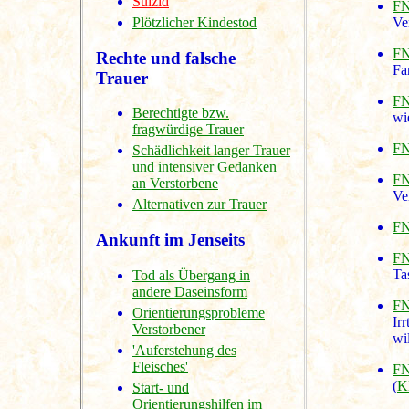
Suizid
FN
Plötzlicher Kindestod
Ve
FN
Rechte und falsche
Fa
Trauer
FN
Berechtigte bzw.
wi
fragwürdige Trauer
FN
Schädlichkeit langer Trauer
und intensiver Gedanken
FN
an Verstorbene
Ve
Alternativen zur Trauer
FN
Ankunft im Jenseits
FN
Ta
Tod als Übergang in
andere Daseinsform
FN
Orientierungsprobleme
Ir
Verstorbener
wi
'Auferstehung des
Fleisches'
FN
(
K
Start- und
Orientierungshilfen im