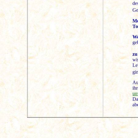
de
Ge
Me
To
We
ge
zu
wi
Le
gi
Au
ih
un
Da
ab