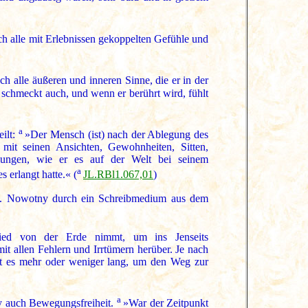
h alle mit Erlebnissen gekoppelten Gefühle und
ch alle äußeren und inneren Sinne, die er in der
nd schmeckt auch, und wenn er berührt wird, fühlt
a
ilt:
»Der Mensch (ist) nach der Ablegung des
mit seinen Ansichten, Gewohnheiten, Sitten,
lungen, wie er es auf der Welt bei seinem
a
s erlangt hatte.« (
JL.RBl1.067,01
)
. K. Nowotny durch ein Schreibmedium aus dem
ied von der Erde nimmt, um ins Jenseits
 allen Fehlern und Irrtümern herüber. Je nach
cht es mehr oder weniger lang, um den Weg zur
a
y auch Bewegungsfreiheit.
»War der Zeitpunkt