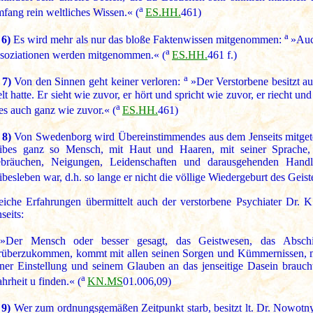
a
fang rein weltliches Wissen.« (
ES.HH.
461)
a
 6)
Es wird mehr als nur das bloße Faktenwissen mitgenommen:
»Auc
a
soziationen werden mitgenommen.« (
ES.HH.
461 f.)
a
 7)
Von den Sinnen geht keiner verloren:
»Der Verstorbene besitzt au
lt hatte. Er sieht wie zuvor, er hört und spricht wie zuvor, er riecht u
a
 es auch ganz wie zuvor.« (
ES.HH.
461)
 8)
Von Swedenborg wird Übereinstimmendes aus dem Jenseits mitgete
ibes ganz so Mensch, mit Haut und Haaren, mit seiner Sprache, 
bräuchen, Neigungen, Leidenschaften und darausgehenden Hand
ibesleben war, d.h. so lange er nicht die völlige Wiedergeburt des Geiste
eiche Erfahrungen übermittelt auch der verstorbene Psychiater Dr
seits:
Der Mensch oder besser gesagt, das Geistwesen, das Absch
rüberzukommen, kommt mit allen seinen Sorgen und Kümmernissen, mit
iner Einstellung und seinem Glauben an das jenseitige Dasein brau
a
hrheit u finden.« (
KN.MS
01.006,09)
 9)
Wer zum ordnungsgemäßen Zeitpunkt starb, besitzt lt. Dr. Nowotn