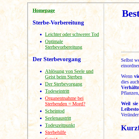
Homepage
Bes
Sterbe-Vorbereitung
Leichter oder schwerer Tod
Optimale
Sterbevorbereitung
Der Sterbevorgang
Selbst 
einordnen
Ablösung von Seele und
Wenn
vi
Geist beim Sterben
dies auc
Der Sterbevorgang
Verhält
Todeseintritt
Pflanzen
Organentnahme bei
Weil si
Sterbenden = Mord?
Leibesto
Scheintod
Veränderu
Seelenaustritt
Todeszeitpunkt
Kurzf
Sterbehilfe