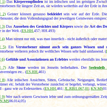
 1)
Das
Körperempfinden
ist im irdischen und im geistigen Zwisc
rstorbenen für längere Zeit an, sie würden weiterhin auf der Erde in ih
 2)
Geister können genauso
bekleidet
sein wie auf der Erde. Di
rbmuster, die dem Vollendungsgrad der jeweiligen Geistwesen entsprec
 3)
Das
Aussehen des Gesichtes und Körpers
sowie die
Art des D
e in der Welt. (
ES.HH.
457; HH.493)
 4)
Man nimmt nur mit, was man innerlich - nicht äußerlich oder materiel
 5)
Ein
Verstorbener nimmt auch sein ganzes Wissen und s
rstorbene verlieren jedoch ihr weltliches Wissen sehr bald umfassend. (
 6)
Gefühle und Assoziationen an Erlebtes
werden ebenfalls ins Jen
 7)
Alle
Sinne
werden im Jenseits beibehalten. Der
Seelenleib
stvermögen etc.. (
ES.HH.
461)
 8)
Alle irdischen Ansichten, Sitten, Gebräuche, Neigungen, Bedürfn
rtümer etc. behält der Verstorbene zunächst: er begehrt, verlangt, wünsch
ll - ganz wie zu Erdenzeiten. (
ES.HH.
461;
JL.RBl1.067,01
;
KN.MS
01
 9)
Wer nach seinem Gewissen lebte und zum ordnungsgemäßen Zeitpunk
N.MS
06.014,05)