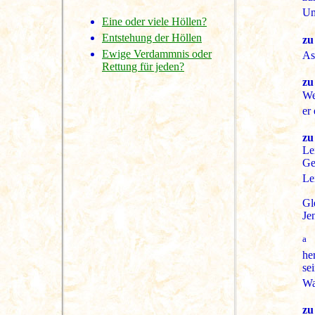
Um
Eine oder viele Höllen?
Entstehung der Höllen
zu
Ewige Verdammnis oder
As
Rettung für jeden?
zu
We
er
zu
Le
Ge
Le
Gl
Jen
a
»
he
se
Wa
zu