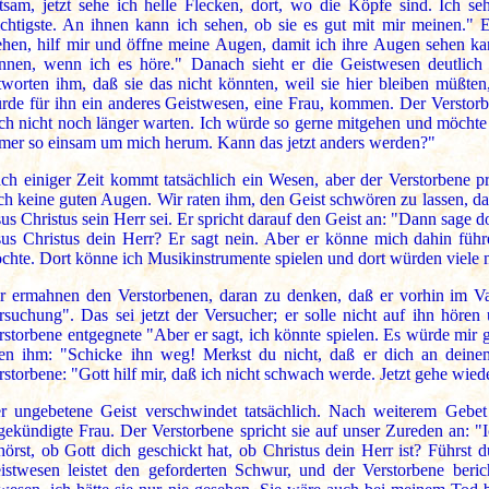
ltsam, jetzt sehe ich helle Flecken, dort, wo die Köpfe sind. Ich 
chtigste. An ihnen kann ich sehen, ob sie es gut mit mir meinen." E
ehen, hilf mir und öffne meine Augen, damit ich ihre Augen sehen ka
nnen, wenn ich es höre." Danach sieht er die Geistwesen deutlich 
tworten ihm, daß sie das nicht könnten, weil sie hier bleiben müßte
rde für ihn ein anderes Geistwesen, eine Frau, kommen. Der Verstorben
ch nicht noch länger warten. Ich würde so gerne mitgehen und möchte 
mer so einsam um mich herum. Kann das jetzt anders werden?"
ch einiger Zeit kommt tatsächlich ein Wesen, aber der Verstorbene pro
ch keine guten Augen. Wir raten ihm, den Geist schwören zu lassen, da
sus Christus sein Herr sei. Er spricht darauf den Geist an: "Dann sage 
sus Christus dein Herr? Er sagt nein. Aber er könne mich dahin führ
chte. Dort könne ich Musikinstrumente spielen und dort würden viele
r ermahnen den Verstorbenen, daran zu denken, daß er vorhin im Va
rsuchung". Das sei jetzt der Versucher; er solle nicht auf ihn höre
rstorbene entgegnete "Aber er sagt, ich könnte spielen. Es würde mir 
ten ihm: "Schicke ihn weg! Merkst du nicht, daß er dich an deine
rstorbene: "Gott hilf mir, daß ich nicht schwach werde. Jetzt gehe wied
r ungebetene Geist verschwindet tatsächlich. Nach weiterem Gebet 
gekündigte Frau. Der Verstorbene spricht sie auf unser Zureden an: "I
hörst, ob Gott dich geschickt hat, ob Christus dein Herr ist? Führst
istwesen leistet den geforderten Schwur, und der Verstorbene beric