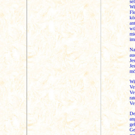
se
Wi
Fl
kö
an
wü
mi
im
Na
au
Je
Je
mö
Wi
Ve
Ve
ra
Ve
De
an
ge
Ge