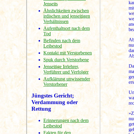
ka
Jenseits
mi
Ähnlichkeiten zwischen
we
irdischen und jenseitigen
we
Verhältnissen
an
Aufenthaltsort nach dem
be
Tod
Ab
Befinden nach dem
nu
Leibestod
da
Kontakt mit Verstorbenen
Ab
Spuk durch Verstorbene
Da
Jenseitige Irrlehrer,
ma
Verführer und Verfolger
ge
Aufklärung unwissender
er
Verstorbener
Um
Jüngstes Gericht;
wa
Verdammung oder
re
Rettung
»Z
nu
Erinnerungen nach dem
ge
Leibestod
ge
Fakten für den