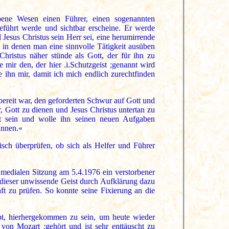
ene Wesen einen Führer, einen sogenannten
eführt werde und sichtbar erscheine. Er werde
Jesus Christus sein Herr sei, eine herumirrende
d in denen man eine sinnvolle Tätigkeit ausüben
Christus näher stünde als Gott, der für ihn zu
e mir den, der hier .i.Schutzgeist ;genannt wird
 ihn mir, damit ich mich endlich zurechtfinden
ereit war, den geforderten Schwur auf Gott und
r, Gott zu dienen und Jesus Christus untertan zu
ist sein und wolle ihn seinen neuen Aufgaben
annen.«
tisch überprüfen, ob sich als Helfer und Führer
r medialen Sitzung am 5.4.1976 ein verstorbener
e dieser unwissende Geist durch Aufklärung dazu
ft zu prüfen. So konnte seine Fixierung an die
ibt, hierhergekommen zu sein, um heute wieder
von Mozart ;gehört und ist sehr enttäuscht zu