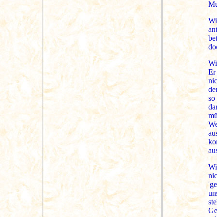
Mu
Wi
an
be
do
Wi
Er
ni
de
so
da
mü
We
au
ko
au
Wi
ni
'g
un
st
Ge