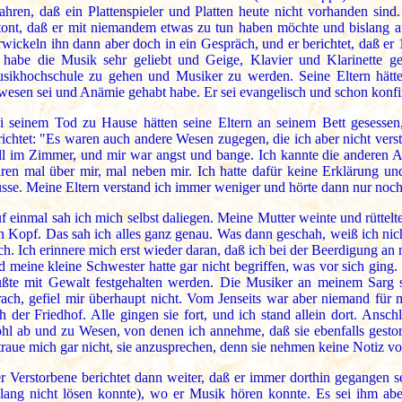
fahren, daß ein Plattenspieler und Platten heute nicht vorhanden sind
tont, daß er mit niemandem etwas zu tun haben möchte und bislang a
rwickeln ihn dann aber doch in ein Gespräch, und er berichtet, daß er
 habe die Musik sehr geliebt und Geige, Klavier und Klarinette ge
sikhochschule zu gehen und Musiker zu werden. Seine Eltern hätte
wesen sei und Anämie gehabt habe. Er sei evangelisch und schon konfi
i seinem Tod zu Hause hätten seine Eltern an seinem Bett gesesse
richtet: "Es waren auch andere Wesen zugegen, die ich aber nicht verst
ll im Zimmer, und mir war angst und bange. Ich kannte die anderen A
ren mal über mir, mal neben mir. Ich hatte dafür keine Erklärung un
sse. Meine Eltern verstand ich immer weniger und hörte dann nur noc
f einmal sah ich mich selbst daliegen. Meine Mutter weinte und rüttelt
n Kopf. Das sah ich alles ganz genau. Was dann geschah, weiß ich nic
ch. Ich erinnere mich erst wieder daran, daß ich bei der Beerdigung an
d meine kleine Schwester hatte gar nicht begriffen, was vor sich gin
ßte mit Gewalt festgehalten werden. Die Musiker an meinem Sarg sp
rach, gefiel mir überhaupt nicht. Vom Jenseits war aber niemand für
ch der Friedhof. Alle gingen sie fort, und ich stand allein dort. Ans
hl ab und zu Wesen, von denen ich annehme, daß sie ebenfalls gestorb
traue mich gar nicht, sie anzusprechen, denn sie nehmen keine Notiz vo
r Verstorbene berichtet dann weiter, daß er immer dorthin gegangen sei
slang nicht lösen konnte), wo er Musik hören konnte. Es sei ihm abe