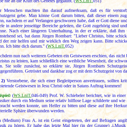
be nie an die Kraft des Gebetes geglaubt. (
WS.LniT.
051)
r Menschen machten ihn darauf aufmerksam, daß es für verstorb
hutzgeist gebe. Man könne Gott darum bitten, daß dieser einem zug
nn, nachdem er auf Verlangen geschworen habe, daß er Gott diene und 
ele in andere jenseitige Bereiche geleiten, die Gott zugehörig sind un
nne. Nach einer längeren Unterhaltung, in der er erklärte, daß ihm 
rnstehend sei, bat dann Jürgen Rombart: "Lieber Christus, bitte schick
d der mir helfen und mir wirklich den Weg zeigen kann. Bitte schicke
nn. Ich bitte dich darum." (
WS.LniT.
052)
chdem nun nach weiteren Gebeten ein Geistwesen erschien, das nicht b
ristus zu leisten, kam schließlich eine weibliche Wesenheit, die schwo
in. Sie solle zunächst, so erklärte sie, Jürgen Rombarts Schutzge
tgegenführen. Getröstet und dankbar zog er mit dem Schutzgeist von d
 2)
Verstorbene, die sich einer Begleitperson anvertrauen, sollten kri
bietende Geistwesen in Jesu Christi oder in Satans Auftrag kommen!
ispiel:
(
WS.LniT.
046-049) Prof. W. Schiebeler berichtet, wie in eine
siker durch ein Medium seine relativ hilflose Lage schilderte und wi
bracht werden konnte, um Helfer zu bitten und diese auf ihre Herkun
terielle Sphäre überwunden werden.
n (Medium) Frau A. ist ein Geist eingetreten, der auf Befragen ang
sik zu hören. Er habe das letzte Mal hier (in der Gruppe) .i.Musik 