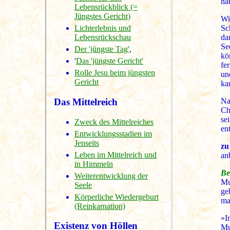
ha
Lebensrückblick (=
Jüngstes Gericht)
Wi
Sc
Lichterlebnis und
da
Lebensrückschau
Se
Der 'jüngste Tag'
,
kö
'
Das 'jüngste Gericht'
fe
Rolle Jesu beim jüngsten
un
Gericht
ka
Na
Das Mittelreich
Ch
se
Zweck des Mittelreiches
en
Entwicklungsstadien im
Jenseits
zu
Leben im Mittelreich und
an
in Himmeln
Be
Weiterentwicklung der
Mu
Seele
ge
Körperliche Wiedergeburt
ma
(Reinkarnation)
»I
Existenz von Höllen
Mu