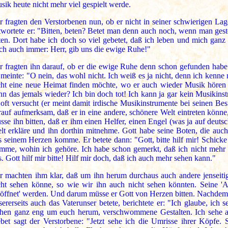
sik heute nicht mehr viel gespielt werde.
r fragten den Verstorbenen nun, ob er nicht in seiner schwierigen L
twortete er: "Bitten, beten? Betet man denn auch noch, wenn man gest
ten. Dort habe ich doch so viel gebetet, daß ich leben und mich gan
ch auch immer: Herr, gib uns die ewige Ruhe!"
r fragten ihn darauf, ob er die ewige Ruhe denn schon gefunden hab
 meinte: "O nein, das wohl nicht. Ich weiß es ja nicht, denn ich kenne 
cht eine neue Heimat finden möchte, wo er auch wieder Musik hören
nn das jemals wieder? Ich bin doch tot! Ich kann ja gar kein Musikin
 oft versucht (er meint damit irdische Musikinstrumente bei seinen B
rauf aufmerksam, daß er in eine andere, schönere Welt eintreten könne,
sse ihn bitten, daß er ihm einen Helfer, einen Engel (was ja auf deuts
lt erkläre und ihn dorthin mitnehme. Gott habe seine Boten, die auc
s seinem Herzen komme. Er betete dann: "Gott, bitte hilf mir! Schicke
mme, wohin ich gehöre. Ich habe schon gemerkt, daß ich nicht mehr 
s. Gott hilf mir bitte! Hilf mir doch, daß ich auch mehr sehen kann."
r machten ihm klar, daß um ihn herum durchaus auch andere jenseitig
cht sehen könne, so wie wir ihn auch nicht sehen könnten. Seine '
eöffnet' werden. Und darum müsse er Gott von Herzen bitten. Nachdem 
sererseits auch das Vaterunser betete, berichtete er: "Ich glaube, ich
ehen ganz eng um euch herum, verschwommene Gestalten. Ich sehe ab
bet sagt der Verstorbene: "Jetzt sehe ich die Umrisse ihrer Köpfe. S