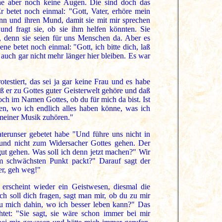
sehe aber noch keine Augen. Die sind doch das
r betet noch einmal: "Gott, Vater, erhöre mein
nn und ihren Mund, damit sie mit mir sprechen
und fragt sie, ob sie ihm helfen könnten. Sie
n, denn sie seien für uns Menschen da. Aber es
e betet noch einmal: "Gott, ich bitte dich, laß
auch gar nicht mehr länger hier bleiben. Es war
testiert, das sei ja gar keine Frau und es habe
ß er zu Gottes guter Geisterwelt gehöre und daß
doch im Namen Gottes, ob du für mich da bist. Ist
en, wo ich endlich alles haben könne, was ich
 meiner Musik zuhören."
terunser gebetet habe "Und führe uns nicht in
n und nicht zum Widersacher Gottes gehen. Der
gut gehen. Was soll ich denn jetzt machen?" Wir
m schwächsten Punkt packt?" Darauf sagt der
er, geh weg!"
erscheint wieder ein Geistwesen, diesmal die
ch soll dich fragen, sagt man mir, ob du zu mir
 du mich dahin, wo ich besser leben kann?" Das
htet: "Sie sagt, sie wäre schon immer bei mir