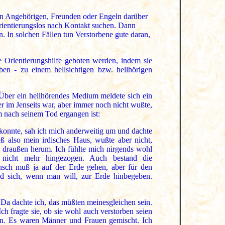
on Angehörigen, Freunden oder Engeln darüber
orientierungslos nach Kontakt suchen. Dann
an. In solchen Fällen tun Verstorbene gute daran,
e Orientierungshilfe geboten werden, indem sie
ben - zu einem hellsichtigen bzw. hellhörigen
. Über ein hellhörendes Medium meldete sich ein
 im Jenseits war, aber immer noch nicht wußte,
hm nach seinem Tod ergangen ist:
konnte, sah ich mich anderweitig um und dachte
ß also mein irdisches Haus, wußte aber nicht,
o draußen herum. Ich fühlte mich nirgends wohl
 nicht mehr hingezogen. Auch bestand die
nsch muß ja auf der Erde gehen, aber für den
 sich, wenn man will, zur Erde hinbegeben.
 Da dachte ich, das müßten meinesgleichen sein.
ch fragte sie, ob sie wohl auch verstorben seien
len. Es waren Männer und Frauen gemischt. Ich