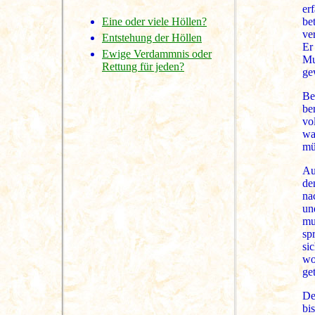
er
be
Eine oder viele Höllen?
ve
Entstehung der Höllen
Er
Ewige Verdammnis oder
Mu
Rettung für jeden?
ge
Be
be
vo
wa
mü
Au
de
na
un
mu
sp
si
wo
ge
De
bi