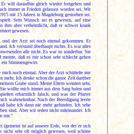
. Er will daraufhin gleich wieder fortgehen und
uch immer in Frieden gelassen worden sei. Wir
 1915 mit 15 Jahren in Magdeburg gestorben sei.
spielt. Sein Wunsch sei es gewesen, auf eine
n ihm aber verheimlicht, daß er schwer krank
rmiert gewesen.
n, und der Arzt sei noch einmal gekommen. Er
and. Ich verstand überhaupt nichts. Es war alles
nwesenden alle nicht. Es war so sonderbar. Sie
d meinte, daß es mir schon sehr schlecht gehen
h ein Stimmengewirr.
e mich noch einmal. Aber der Arzt schüttelte nur
ht mehr. Ich denke schon die ganze Zeit darüber
 meinem Grabe stand. Meine Eltern weinten sehr,
g. Sie wollte mich immer aus dem Sarg holen und
ielten erbärmlich falsch, und was der Pfarrer
 mich wahrnehmbar. Nach der Beerdigung leerte
chluß habe ich dann nie mehr gefunden. Ich sehe
en sind. Aber wir reden nicht miteinander. Ich
n mir."
 (gemeint ist auf unserer Erde, von der er sich
r nicht sehr oft möglich gewesen, weil schöne