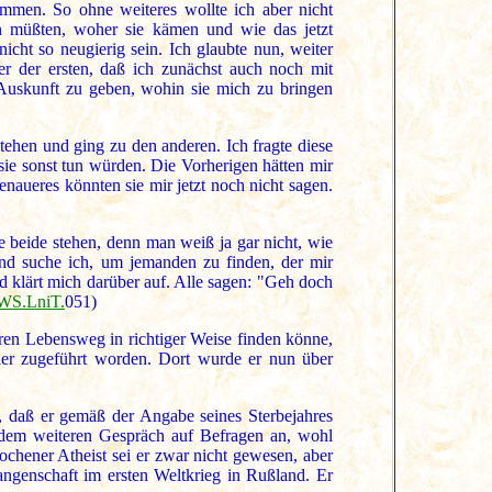
ommen. So ohne weiteres wollte ich aber nicht
n müßten, woher sie kämen und wie das jetzt
nicht so neugierig sein. Ich glaubte nun, weiter
 der ersten, daß ich zunächst auch noch mit
 Auskunft zu geben, wohin sie mich zu bringen
stehen und ging zu den anderen. Ich fragte diese
ie sonst tun würden. Die Vorherigen hätten mir
enaueres könnten sie mir jetzt noch nicht sagen.
e beide stehen, denn man weiß ja gar nicht, wie
und suche ich, um jemanden zu finden, der mir
d klärt mich darüber auf. Alle sagen: "Geh doch
WS.LniT.
051)
ren Lebensweg in richtiger Weise finden könne,
ler zugeführt worden. Dort wurde er nun über
, daß er gemäß der Angabe seines Sterbejahres
n dem weiteren Gespräch auf Befragen an, wohl
rochener Atheist sei er zwar nicht gewesen, aber
fangenschaft im ersten Weltkrieg in Rußland. Er