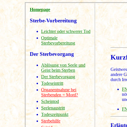
Homepage
Sterbe-Vorbereitung
Leichter oder schwerer Tod
Optimale
Sterbevorbereitung
Der Sterbevorgang
Kurzf
Ablösung von Seele und
Geistwes
Geist beim Sterben
andere G
Der Sterbevorgang
durch Ir
Todeseintritt
FN
Organentnahme bei
nö
Sterbenden = Mord?
un
Scheintod
Seelenaustritt
FN
Todeszeitpunkt
Sterbehilfe
Erläute