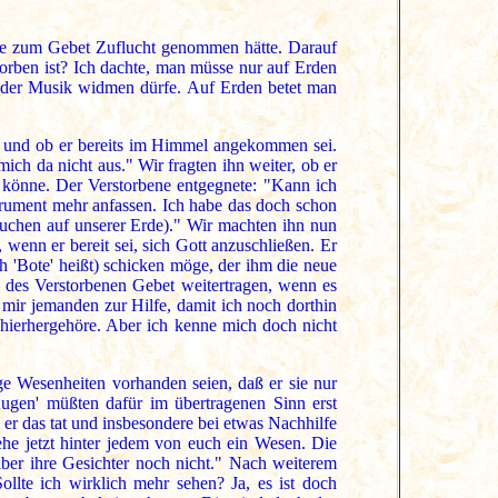
age zum Gebet Zuflucht genommen hätte. Darauf
orben ist? Ich dachte, man müsse nur auf Erden
z der Musik widmen dürfe. Auf Erden betet man
e und ob er bereits im Himmel angekommen sei.
mich da nicht aus." Wir fragten ihn weiter, ob er
 könne. Der Verstorbene entgegnete: "Kann ich
strument mehr anfassen. Ich habe das doch schon
esuchen auf unserer Erde)." Wir machten ihn nun
 wenn er bereit sei, sich Gott anzuschließen. Er
ch 'Bote' heißt) schicken möge, der ihm die neue
h des Verstorbenen Gebet weitertragen, wenn es
 mir jemanden zur Hilfe, damit ich noch dorthin
hierhergehöre. Aber ich kenne mich doch nicht
e Wesenheiten vorhanden seien, daß er sie nur
Augen' müßten dafür im übertragenen Sinn erst
er das tat und insbesondere bei etwas Nachhilfe
 sehe jetzt hinter jedem von euch ein Wesen. Die
er ihre Gesichter noch nicht." Nach weiterem
ollte ich wirklich mehr sehen? Ja, es ist doch