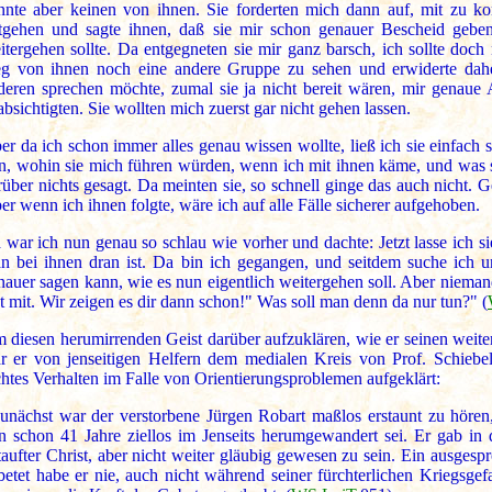
nnte aber keinen von ihnen. Sie forderten mich dann auf, mit zu k
tgehen und sagte ihnen, daß sie mir schon genauer Bescheid gebe
itergehen sollte. Da entgegneten sie mir ganz barsch, ich sollte doch 
g von ihnen noch eine andere Gruppe zu sehen und erwiderte daher
deren sprechen möchte, zumal sie ja nicht bereit wären, mir genaue
absichtigten. Sie wollten mich zuerst gar nicht gehen lassen.
er da ich schon immer alles genau wissen wollte, ließ ich sie einfach 
n, wohin sie mich führen würden, wenn ich mit ihnen käme, und was s
rüber nichts gesagt. Da meinten sie, so schnell ginge das auch nicht. G
er wenn ich ihnen folgte, wäre ich auf alle Fälle sicherer aufgehoben.
 war ich nun genau so schlau wie vorher und dachte: Jetzt lasse ich si
n bei ihnen dran ist. Da bin ich gegangen, und seitdem suche ich 
nauer sagen kann, wie es nun eigentlich weitergehen soll. Aber nieman
st mit. Wir zeigen es dir dann schon!" Was soll man denn da nur tun?" (
 diesen herumirrenden Geist darüber aufzuklären, wie er seinen weite
r er von jenseitigen Helfern dem medialen Kreis von Prof. Schiebe
chtes Verhalten im Falle von Orientierungsproblemen aufgeklärt:
unächst war der verstorbene Jürgen Robart maßlos erstaunt zu hören
n schon 41 Jahre ziellos im Jenseits herumgewandert sei. Er gab i
taufter Christ, aber nicht weiter gläubig gewesen zu sein. Ein ausgesp
betet habe er nie, auch nicht während seiner fürchterlichen Kriegsge