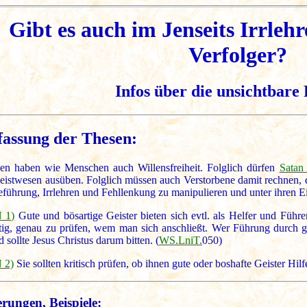
Gibt es auch im Jenseits Irrleh
Verfolger?
Infos über die unsichtbare 
assung der Thesen:
en haben wie Menschen auch Willensfreiheit. Folglich dürfen
Satan 
eistwesen ausüben. Folglich müssen auch Verstorbene damit rechnen, d
reführung, Irrlehren und Fehllenkung zu manipulieren und unter ihren 
 1)
Gute und bösartige Geister bieten sich evtl. als Helfer und Führe
tig, genau zu prüfen, wem man sich anschließt. Wer Führung durch gö
d sollte Jesus Christus darum bitten. (
WS.LniT.
050)
 2)
Sie sollten kritisch prüfen, ob ihnen gute oder boshafte Geister Hil
rungen, Beispiele: