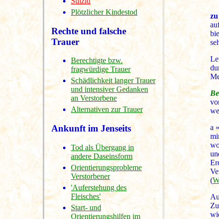
Suizid
Plötzlicher Kindestod
zu
au
Rechte und falsche
bi
Trauer
se
Le
Berechtigte bzw.
du
fragwürdige Trauer
Me
Schädlichkeit langer Trauer
und intensiver Gedanken
Bei
an Verstorbene
vo
Alternativen zur Trauer
we
a 
Ankunft im Jenseits
mi
wo
Tod als Übergang in
un
andere Daseinsform
Er
Orientierungsprobleme
Ve
Verstorbener
(
W
'Auferstehung des
Fleisches'
Au
Zu
Start- und
wi
Orientierungshilfen im