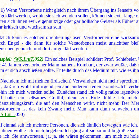
 1)
Wenn Verstorbene nicht gleich nach ihrem Übergang ins Jenseits v
fgeklärt werden, wohin sie sich wenden sollen, können sie evtl. lange 
eten sich ihnen evtl. eigennützige oder gar höllische Geister als Führer 
hr kritisch und wachsam zu sein!
tzlich kann es solchen orientierungslosen Verstorbenen eine wirksam
rch Engel - die dann für solche Verstorbenen meist unsichtbar blei
nschen gebracht und dort aufgeklärt werden.
spiel: (
WS.LniT.
052)
Ein solches Beispiel schildert Prof. Schiebeler
r 41 Jahren verstorbener Mann namens Rombart, der zwar wußte, daß er
m er sich anschließen sollte. Er teilte durch das Medium mit, wie es i
»Nachdem ich mit meinen (irdischen) Verwandten nicht mehr sprechen 
r, daß ich wohl mit irgend jemand anderem reden könnte...Ich verlie
hin ich mich wenden sollte. Zunächst stand ich völlig ratlos irgendw
d hatte ein seltsames Gefühl, denn zur Erde fühlte ich mich
danziehungskraft, die auf den Menschen wirkt, nicht mehr. Der Me
rstorbenen ist das kein Zwang mehr. Man kann dann schweben und
S.LniT.
050)
f einmal sah ich mehrere Personen, die sich ähnlich bewegten wie ich.
 ihnen wollte ich mich begeben. Ich ging auf sie zu und begrüßte sie. I
e ich. Sie antworteten, ja, ja, sie wären gekommen, um mich zu ho