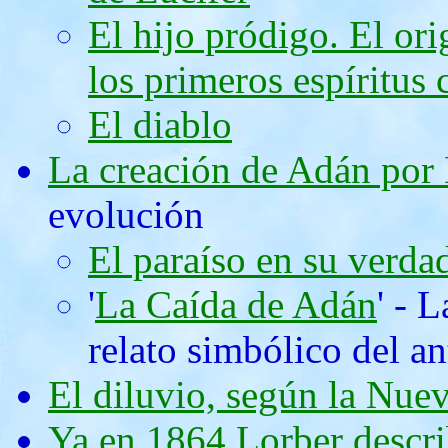
El hijo pródigo. El or
los primeros espíritus 
El diablo
La creación de Adán por
evolución
El paraíso en su verda
'
La Caída de Adán
' - 
relato simbólico del a
El diluvio, según la Nue
Ya en 1864 Lorber descri